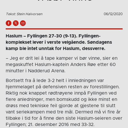
Tekst: Stein Halvorsen
06/12/2020
Haslum – Fyllingen 27-30 (9-13). Fyllingen-
komplekset lever i verste velgående. Søndagens
kamp ble intet unntak for Haslum, dessverre.
– Jeg er drit lei å tape kamper vi bør vinne, sier en
megaskuffet Haslum-kaptein Anders Røe etter 60
minutter i Nadderud Arena.
Bortsett fra å lede 3-2 helt i innledningen var
hjemmelaget på defensiven resten av forestillingen.
Riktig nok knappet rødtrøyene innpå Fyllingen ved
flere anledninger, men bomskudd og ikke minst en
drøss med tekniske feil gjorde at gjestene til slutt
vant seriekampen med tre mål. Dermed må vi fire år
tilbake i tid for å finne den siste Haslum-seieren over
Fyllingen; 21. desember 2016 med 33-32.