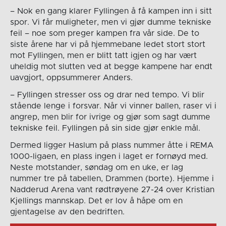
– Nok en gang klarer Fyllingen å få kampen inn i sitt
spor. Vi får muligheter, men vi gjør dumme tekniske
feil – noe som preger kampen fra vår side. De to
siste årene har vi på hjemmebane ledet stort stort
mot Fyllingen, men er blitt tatt igjen og har vært
uheldig mot slutten ved at begge kampene har endt
uavgjort, oppsummerer Anders.
– Fyllingen stresser oss og drar ned tempo. Vi blir
stående lenge i forsvar. Når vi vinner ballen, raser vi i
angrep, men blir for ivrige og gjør som sagt dumme
tekniske feil. Fyllingen på sin side gjør enkle mål.
Dermed ligger Haslum på plass nummer åtte i REMA
1000-ligaen, en plass ingen i laget er fornøyd med.
Neste motstander, søndag om en uke, er lag
nummer tre på tabellen, Drammen (borte). Hjemme i
Nadderud Arena vant rødtrøyene 27-24 over Kristian
Kjellings mannskap. Det er lov å håpe om en
gjentagelse av den bedriften.