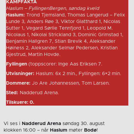
KAMPFAKTA
Haslum – FyllingenBergen, søndag kveld
Haslum:
Trond Tjemsland, Thomas Langerud – Felix
Lunde 3, Anders Røe 3, Viktor Glatthard 1, Nicolas
Sutter 1, Vegard Sørlie Tennfjord 1, Leopold M.
Nicolaus 1, Nikolai Strickland 3, Dominic Grimstad 1,
Benjamin Hallgren 7, Stian Brevik 4, Aleksander
Høiness 2, Aleksander Selmar Pedersen, Kristian
Gjestrud, Martin Hovde.
Fyllingen
(toppscorer: Inge Aas Eriksen 7.
Utvisninger:
Haslum: 6x 2 min., Fyllingen: 6×2 min.
Dommere:
Jo Are Johannessen, Tom Larsen.
Sted:
Nadderud Arena.
Tilskuere: 0.
Vi ses i
Nadderud Arena
søndag 30. august
klokken 16:00
– når
Haslum
møter
Bodø
!