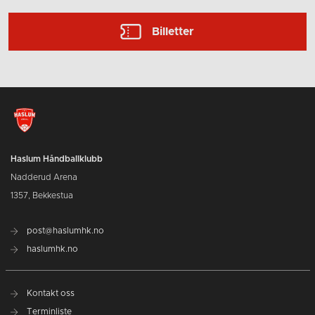
Billetter
Haslum Håndballklubb
Nadderud Arena
1357, Bekkestua
post@haslumhk.no
haslumhk.no
Kontakt oss
Terminliste