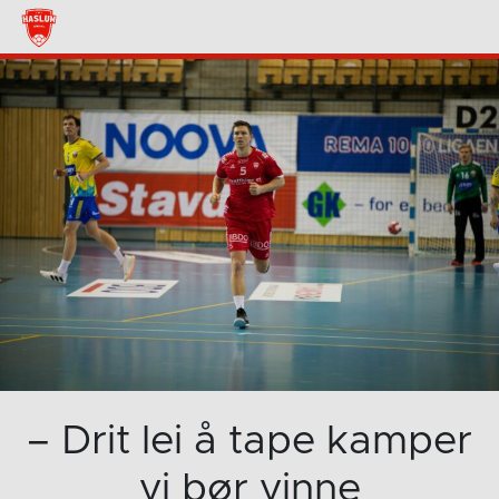
– Drit lei å tape kamper
vi bør vinne