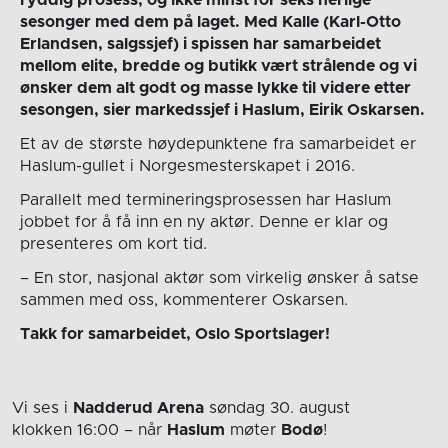
ryddig prosess, og ikke minst for seks herlige
sesonger med dem på laget. Med Kalle (Karl-Otto
Erlandsen, salgssjef) i spissen har samarbeidet
mellom elite, bredde og butikk vært strålende og vi
ønsker dem alt godt og masse lykke til videre etter
sesongen, sier markedssjef i Haslum, Eirik Oskarsen.
Et av de største høydepunktene fra samarbeidet er
Haslum-gullet i Norgesmesterskapet i 2016.
Parallelt med termineringsprosessen har Haslum
jobbet for å få inn en ny aktør. Denne er klar og
presenteres om kort tid.
– En stor, nasjonal aktør som virkelig ønsker å satse
sammen med oss, kommenterer Oskarsen.
Takk for samarbeidet, Oslo Sportslager!
Vi ses i
Nadderud Arena
søndag 30. august
klokken 16:00
– når
Haslum
møter
Bodø
!