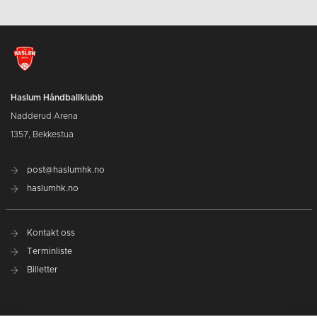
Haslum Håndballklubb
Nadderud Arena
1357, Bekkestua
post@haslumhk.no
haslumhk.no
Kontakt oss
Terminliste
Billetter