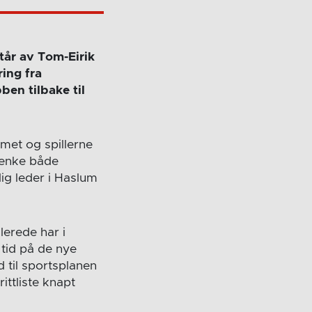
tår av Tom-Eirik
ing fra
en tilbake til
amet og spillerne
 tenke både
lig leder i Haslum
lerede har i
tid på de nye
d til sportsplanen
ttliste knapt