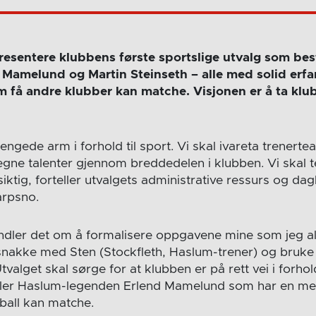
esentere klubbens første sportslige utvalg som bes
 Mamelund og Martin Steinseth – alle med solid erfar
 få andre klubber kan matche. Visjonen er å ta klubb
rlengede arm i forhold til sport. Vi skal ivareta trenerte
e egne talenter gjennom breddedelen i klubben. Vi skal
siktig, forteller utvalgets administrative ressurs og dag
arpsno.
ndler det om å formalisere oppgavene mine som jeg al
nakke med Sten (Stockfleth, Haslum-trener) og bruke 
tvalget skal sørge for at klubben er på rett vei i forhol
eller Haslum-legenden Erlend Mamelund som har en meri
ball kan matche.