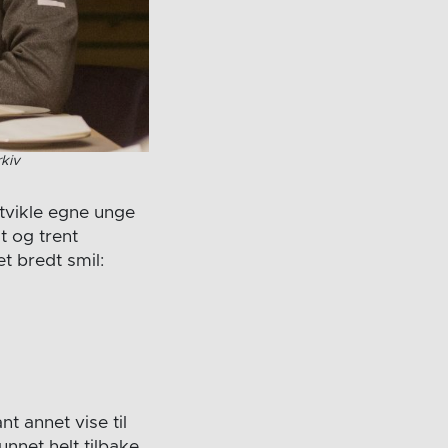
rkiv
utvikle egne unge
t og trent
t bredt smil:
t annet vise til
unnet helt tilbake