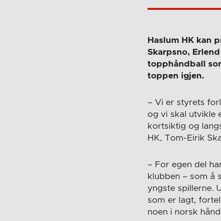
Haslum HK kan pr
Skarpsno, Erlend
topphåndball som
toppen igjen.
– Vi er styrets fo
og vi skal utvikl
kortsiktig og lang
HK, Tom-Eirik Sk
– For egen del ha
klubben – som å s
yngste spillerne. U
som er lagt, fort
noen i norsk hånd