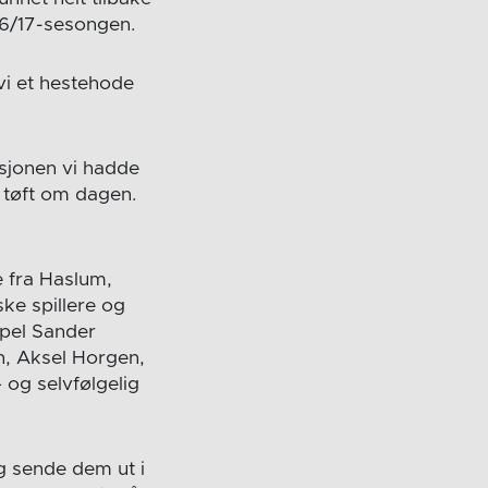
016/17-sesongen.
 vi et hestehode
isjonen vi hadde
r tøft om dagen.
re fra Haslum,
ske spillere og
mpel Sander
, Aksel Horgen,
og selvfølgelig
og sende dem ut i