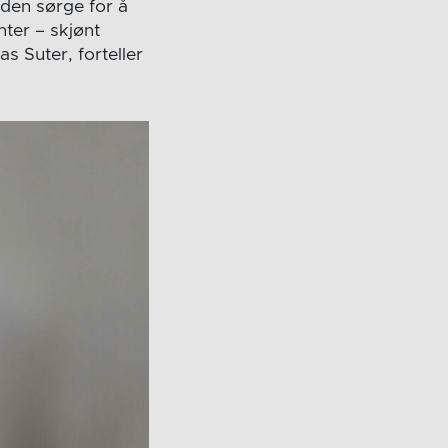
tiden sørge for å
nter – skjønt
s Suter, forteller