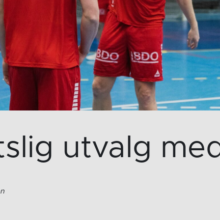
tslig utvalg med
en