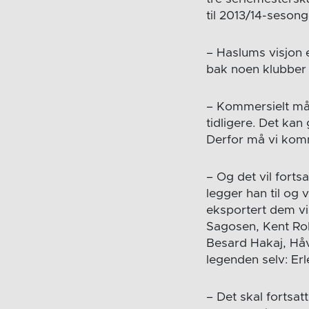
til 2013/14-sesong
– Haslums visjon e
bak noen klubber 
– Kommersielt må 
tidligere. Det kan
Derfor må vi komm
– Og det vil forts
legger han til og 
eksportert dem vi
Sagosen, Kent Ro
Besard Hakaj, Håv
legenden selv: Er
– Det skal fortsat