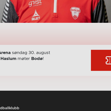
Arena
søndag 30. august
r
Haslum
møter
Bodø
!
dballklubb