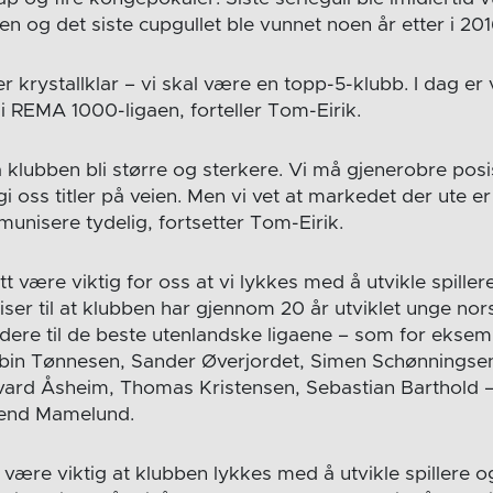
en og det siste cupgullet ble vunnet noen år etter i 2
r krystallklar – vi skal være en topp-5-klubb. I dag er
i REMA 1000-ligaen, forteller Tom-Eirik.
klubben bli større og sterkere. Vi må gjenerobre pos
 gi oss titler på veien. Men vi vet at markedet der ute e
unisere tydelig, fortsetter Tom-Eirik.
att være viktig for oss at vi lykkes med å utvikle spille
viser til at klubben har gjennom 20 år utviklet unge nor
dere til de beste utenlandske ligaene – som for ekse
bin Tønnesen, Sander Øverjordet, Simen Schønningsen
ard Åsheim, Thomas Kristensen, Sebastian Barthold – 
lend Mamelund.
t være viktig at klubben lykkes med å utvikle spillere 