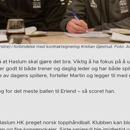
enstre) i forbindelse med kontraktsignering Kristian Gjestrud. Foto: A
 at Haslum skal gjøre det bra. Viktig å ha fokus på å 
ner godt til både trener og daglig leder og har både spil
v dagens spillere, forteller Martin og legger til med e
eg for det meste ballen til Erlend – så scoret han.
 Haslum HK preget norsk topphåndball. Klubben kan blan
p og fire kongepokaler. Siste seriegull ble imidlertid v