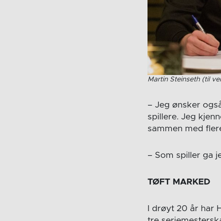
Martin Steinseth (til v
– Jeg ønsker også
spillere. Jeg kjen
sammen med flere a
– Som spiller ga j
TØFT MARKED
I drøyt 20 år har
tre seriemesterska