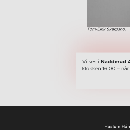
Tom-Eirik Skarpsno.
Vi ses i
Nadderud 
klokken 16:00
– nå
Haslum Hån