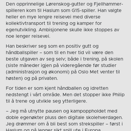
Den opprinnelige Lørenskog-gutter og Fjellhammer-
spilleren kom til Haslum som G15-spiller. Han valgte
heller en mye lengre reisevei med diverse
kollektivtransport til trening og kamper for
egenutvikling. Ambisjonene skulle ikke stoppes av
noe lenger reisevei.
Han beskriver seg som en positiv gutt og
håndballspiller – som til en hver tid vil være den
beste utgaven av seg selv; både i trening, på skolen
(siste måneder igjen på videregående før studier
(administrasjon og økonomi) på Oslo Met venter til
høsten) og på privaten.
For tiden er som kjent håndballen og idretten
nedstengt i vårt område. Men det stopper ikke Philip
til å trene og utvikle seg ytterligere.
– Jeg må utnytte pausen og kampoppholdet med
doble egenøkter pluss den digitale skolehverdagen.
Jeg drømmer om å bli best som strekspiller – først i
Haslum og på lenger sikt spill ute i Europa.