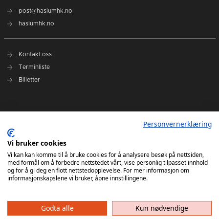
post@haslumhk.no
haslumhk.no
Kontakt oss
Terminliste
Billetter
Nyhetsarkiv
Personvernerklæring
Personvernerklæring
Ansvarlig redaktør: Tore Solberg
Vi bruker cookies
Vi kan kan komme til å bruke cookies for å analysere besøk på nettsiden,
med formål om å forbedre nettstedet vårt, vise personlig tilpasset innhold
og for å gi deg en flott nettstedopplevelse. For mer informasjon om
informasjonskapslene vi bruker, åpne innstillingene.
Godta alle
Kun nødvendige
Haslum HK har ikke ansvar for innhold på eksterne nettsider som det lenkes til. Kopiering
av materiale fra Haslum HK for bruk annet sted er ikke tillatt uten avtale.