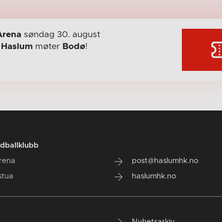
Arena
søndag 30. august
r
Haslum
møter
Bodø
!
dballklubb
rena
post@haslumhk.no
stua
haslumhk.no
Nyhetsarkiv