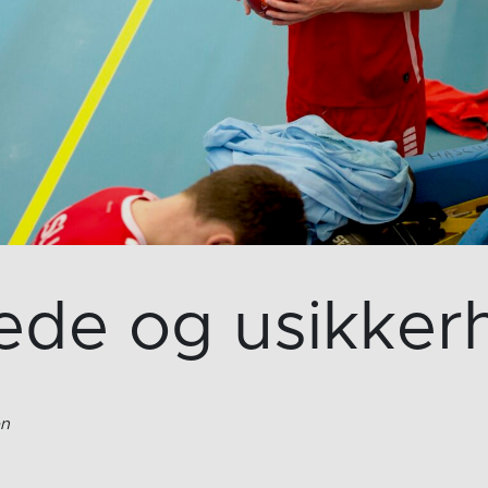
ede og usikker
en