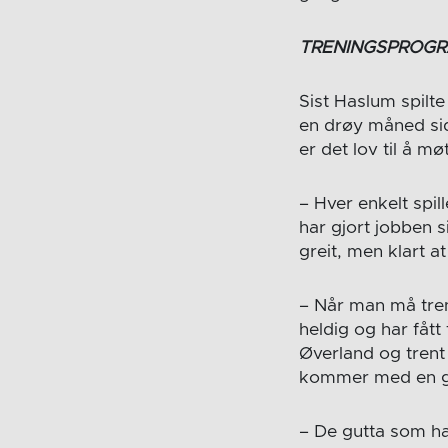
TRENINGSPROG
Sist Haslum spilte
en drøy måned sid
er det lov til å m
– Hver enkelt spil
har gjort jobben s
greit, men klart a
– Når man må tren
heldig og har fått
Øverland og trent
kommer med en go
– De gutta som har