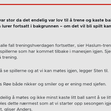
r stor da det endelig var lov til å trene og kaste b
lurer fortsatt i bakgrunnen – om det vil bli spilt kam
 alle fall treningshverdagen fortsetter, sier Haslum-tre
spillerne som har kommet tilbake i manesjen igjen. Sjel
å trening.
 se spillerne og at vi kan møtes igjen, legger Sten til.
 Røe både nikker og smiler og er ening med sjefen.
 deilig å møtes og ikke minst kaste litt ball samt å se lit
føles dette nærmest som at vi starter opp sesongen igj
t, gliser Anders.