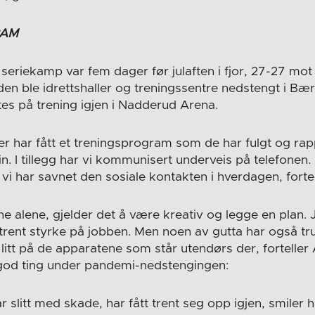
RAM
 seriekamp var fem dager før julaften i fjor, 27-27 mot
en ble idrettshaller og treningssentre nedstengt i 
øtes på trening igjen i Nadderud Arena.
ler har fått et treningsprogram som de har fulgt og rap
in. I tillegg har vi kommunisert underveis på telefonen.
t vi har savnet den sosiale kontakten i hverdagen, fortel
e alene, gjelder det å være kreativ og legge en plan. 
 trent styrke på jobben. Men noen av gutta har også tr
 litt på de apparatene som står utendørs der, fortelle
d ting under pandemi-nedstengingen:
 slitt med skade, har fått trent seg opp igjen, smiler h