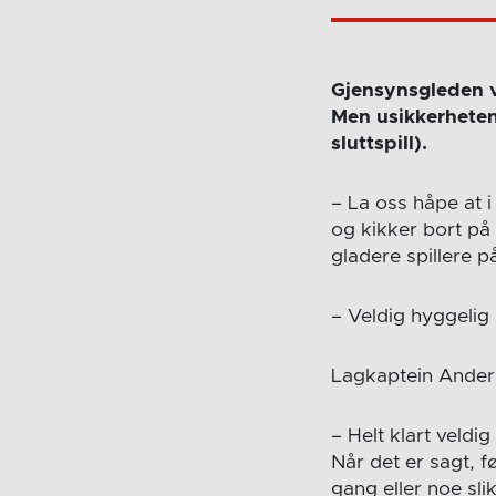
Gjensynsgleden va
Men usikkerheten 
sluttspill).
– La oss håpe at i
og kikker bort på 
gladere spillere p
– Veldig hyggelig å
Lagkaptein Anders
– Helt klart veldig
Når det er sagt, 
gang eller noe slik