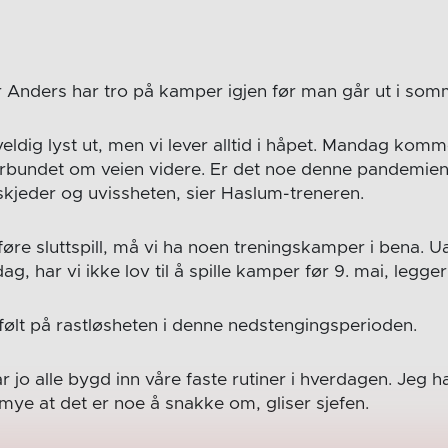
r Anders har tro på kamper igjen før man går ut i somm
veldig lyst ut, men vi lever alltid i håpet. Mandag kom
orbundet om veien videre. Er det noe denne pandemien 
skjeder og uvissheten, sier Haslum-treneren.
føre sluttspill, må vi ha noen treningskamper i bena. 
, har vi ikke lov til å spille kamper før 9. mai, legger 
 følt på rastløsheten i denne nedstengingsperioden.
ar jo alle bygd inn våre faste rutiner i hverdagen. Jeg ha
mye at det er noe å snakke om, gliser sjefen.