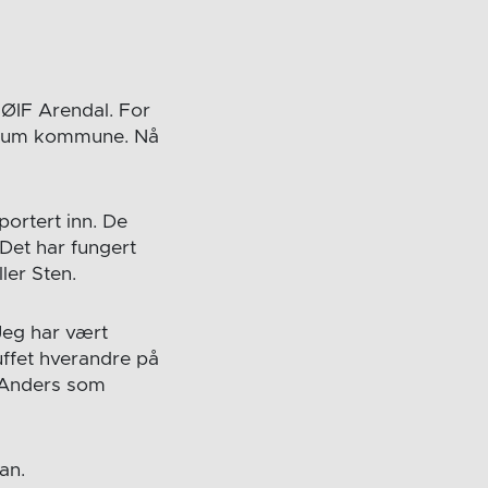
 ØIF Arendal. For
Bærum kommune. Nå
portert inn. De
 Det har fungert
ler Sten.
Jeg har vært
uffet hverandre på
r Anders som
an.