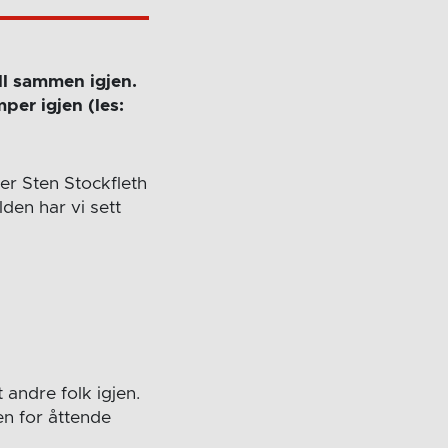
all sammen igjen.
per igjen (les:
ner Sten Stockfleth
den har vi sett
t andre folk igjen.
en for åttende