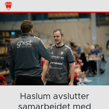
Haslum avslutter
samarbeidet med