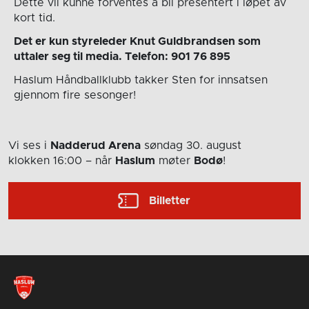
Dette vil kunne forventes å bli presentert i løpet av
kort tid.
Det er kun styreleder Knut Guldbrandsen som
uttaler seg til media. Telefon: 901 76 895
Haslum Håndballklubb takker Sten for innsatsen
gjennom fire sesonger!
Vi ses i
Nadderud Arena
søndag 30. august
klokken 16:00
– når
Haslum
møter
Bodø
!
Billetter