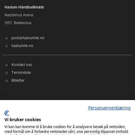
Haslum Håndballklubb
Nadderud Arena
1357, Bekkestua
post@haslumhk.no
haslumhk.no
Kontakt oss
Terminliste
Billetter
Nyhetsarkiv
Personvernerklæring
Personvernerklæring
Ansvarlig redaktør: Tore Solberg
Vi bruker cookies
Vi kan kan komme til å bruke cookies for å analysere besøk på nettsiden,
med formål om å forbedre nettstedet vårt, vise personlig tilpasset innhold