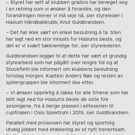
– Styret har sett at klubben gradvis har beveget seg
i en retning som vi ønsker å forandre, og den
forandringen mener vi må skje nå, sier styreleder i
Haslum Håndballklubb, Knut Guldbrandsen.
– Det har ikke vært en enkel beslutning å ta. Sten
har lagt ned en stor innsats for Haslums beste, og
det er vi svært takknemlige for, sier styrelederen.
Guldbrandsen legger til at dette har vært et grundig
styrearbeid som har pågått over lengre tid og at
Stockfleth ble informert om klubbens beslutning
torsdag morgen. Kaptein Anders Røe og resten av
spillergruppen ble informert like etter.
– Vi ønsker oppriktig å takke for alle timene som har
blitt lagt ned for Haslums beste de siste fire
sesongene, fra å berge plassen i eliteserien til
cupfinalen i Oslo Spektrum i 2019, sier Guldbrandsen.
Parallelt med prosessen har styret og sportslig
utvalg jobbet med etablering av et nytt trenerteam.