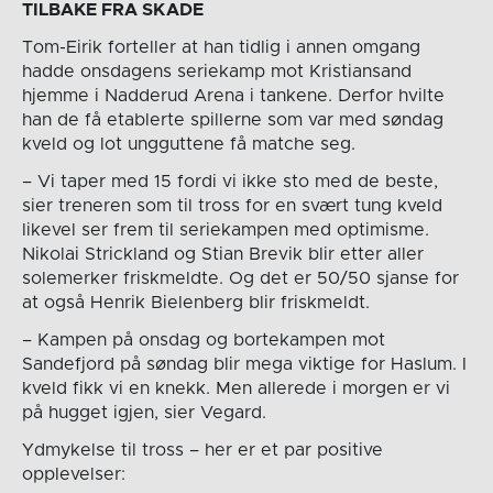
TILBAKE FRA SKADE
Tom-Eirik forteller at han tidlig i annen omgang
hadde onsdagens seriekamp mot Kristiansand
hjemme i Nadderud Arena i tankene. Derfor hvilte
han de få etablerte spillerne som var med søndag
kveld og lot ungguttene få matche seg.
– Vi taper med 15 fordi vi ikke sto med de beste,
sier treneren som til tross for en svært tung kveld
likevel ser frem til seriekampen med optimisme.
Nikolai Strickland og Stian Brevik blir etter aller
solemerker friskmeldte. Og det er 50/50 sjanse for
at også Henrik Bielenberg blir friskmeldt.
– Kampen på onsdag og bortekampen mot
Sandefjord på søndag blir mega viktige for Haslum. I
kveld fikk vi en knekk. Men allerede i morgen er vi
på hugget igjen, sier Vegard.
Ydmykelse til tross – her er et par positive
opplevelser: