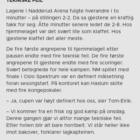
TEKNISKE FEIL
Lagene i Nadderud Arena fulgte hverandre i to
minutter – på stillingen 2-2. Da sa gjestene en kraftig
takk for seg. Åtte minutter senere ledet de 2-8. Hos
hjemmelaget var det svært lite som klaffet. Hos
gjestene klaffet det aller meste.
De fire første angrepene til hjemmelaget etter
pausen endte med fire teknisk feil. De fire første
angrepene til gjestene endte med fire scoringer.
Svært betegnede for hele kampen. NM-spillet med
finale i Oslo Spektrum var en definert målsetning
foran sesongstart. På kontoret kan Haslum skilte
med fire kongepokaler.
– Ja, cupen var høyt definert hos oss, sier Tom-Eirik.
– Vi kommer fra en frisk og god kamp på onsdag.
Denne gangen gjør vi altfor mange tekniske feil.
Etter hvilen blir alt bare horribelt. Vi står heller ikke
imot bakover, forklarer lagkapteinen.