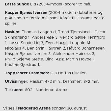
Lasse Sunde
Lid (2004-model) scorer to mål.
Kasper Bjanes Iversen
(2004-modell) debuterer og
gjør sine tre første mål samt kåres til Haslums beste
spiller.
Haslum:
Thomas Langerud, Trond Tjemsland – Oscar
Skinnarland 1, Anders Røe 3, Vegard Sørlie Tennfjord
1, Lasse Sunde Lid 3, Even Haugli, Leopold M.
Nicolaus 4, Benjamin Hallgren 2, Håvard Johannesen,
Kasper Bjanes Iversen 3, Aleksander Høiness 3,
Philip Skjerve Slette, Binai Aziz, Martin Hovde 1,
Kristian Gjestrud 1.
Toppscorer Drammen:
Ola Hoftun Lillelien.
Utvisninger:
Haslum 4×2 min., Drammen: 3×2 min.
Tilskuere:
602 i Nadderud Arena.
Vi ses i
Nadderud Arena
søndag 30. august