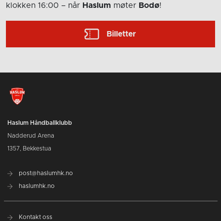
klokken 16:00
– når
Haslum
møter
Bodø
!
Billetter
Haslum Håndballklubb
Nadderud Arena
1357, Bekkestua
post@haslumhk.no
haslumhk.no
Kontakt oss