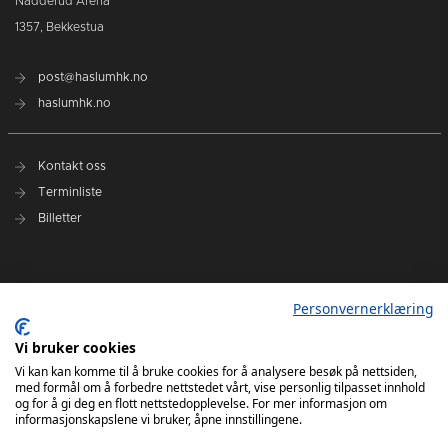
Nadderud Arena
1357, Bekkestua
post@haslumhk.no
haslumhk.no
Kontakt oss
Terminliste
Billetter
Nyhetsarkiv
Personvernerklæring
Personvernerklæring
Ansvarlig redaktør: Tore Solberg
Vi bruker cookies
Vi kan kan komme til å bruke cookies for å analysere besøk på nettsiden,
med formål om å forbedre nettstedet vårt, vise personlig tilpasset innhold
og for å gi deg en flott nettstedopplevelse. For mer informasjon om
informasjonskapslene vi bruker, åpne innstillingene.