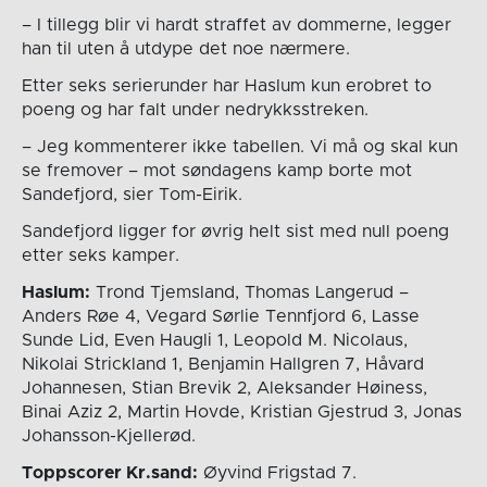
– I tillegg blir vi hardt straffet av dommerne, legger
han til uten å utdype det noe nærmere.
Etter seks serierunder har Haslum kun erobret to
poeng og har falt under nedrykksstreken.
– Jeg kommenterer ikke tabellen. Vi må og skal kun
se fremover – mot søndagens kamp borte mot
Sandefjord, sier Tom-Eirik.
Sandefjord ligger for øvrig helt sist med null poeng
etter seks kamper.
Haslum:
Trond Tjemsland, Thomas Langerud –
Anders Røe 4, Vegard Sørlie Tennfjord 6, Lasse
Sunde Lid, Even Haugli 1, Leopold M. Nicolaus,
Nikolai Strickland 1, Benjamin Hallgren 7, Håvard
Johannesen, Stian Brevik 2, Aleksander Høiness,
Binai Aziz 2, Martin Hovde, Kristian Gjestrud 3, Jonas
Johansson-Kjellerød.
Toppscorer Kr.sand:
Øyvind Frigstad 7.