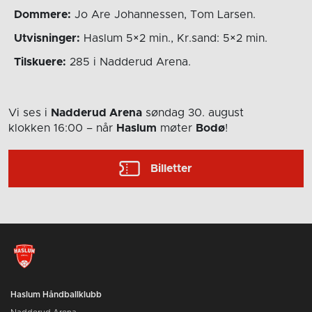
Dommere:
Jo Are Johannessen, Tom Larsen.
Utvisninger:
Haslum 5×2 min., Kr.sand: 5×2 min.
Tilskuere:
285 i Nadderud Arena.
Vi ses i
Nadderud Arena
søndag 30. august
klokken 16:00
– når
Haslum
møter
Bodø
!
Billetter
Haslum Håndballklubb