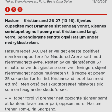
Tekst: Stein Halvorsen, Foto: Beate Oma Dahle
13/10/2021
Haslum – Kristiansand 26-27 (13-16). Kjentes
cupexiten mot Drammen sist søndag vondt, kjennes
serietapet og null poeng mot Kristiansand langt
verre. Sørlendingene sendte også Haslum under
nedrykksstreken.
Haslum ledet 3-0. Det er vel det eneste positivet
man kan rapportere fra Nadderud Arena sett med
hjemmelagets øyne. Resten av de gjenstående 57
minuttene var det gjestene som var i føringen, skjønt
hjemmelaget hadde muligheten til å redde et poeng
35 sekunder før full tid. Kristiansand ledet kun med
ett mål. Men også det skuddforsøket mislyktes slik
som en haug andre skuddforsøk.
– Vi taper fordi vi brenner helt opplagte sjanser samt
at kantene lever under pari, oppsummerer Haslum-
trener Tom-Eirik Skarpsno.