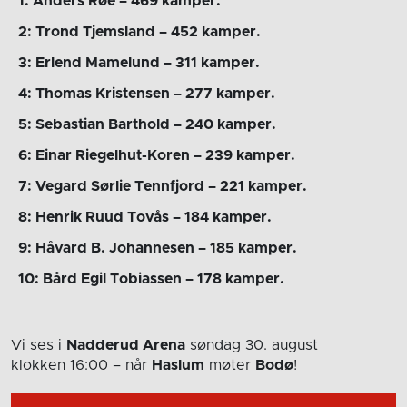
1: Anders Røe – 469 kamper.
2: Trond Tjemsland – 452 kamper.
3: Erlend Mamelund – 311 kamper.
4: Thomas Kristensen – 277 kamper.
5: Sebastian Barthold – 240 kamper.
6: Einar Riegelhut-Koren – 239 kamper.
7: Vegard Sørlie Tennfjord – 221 kamper.
8: Henrik Ruud Tovås – 184 kamper.
9: Håvard B. Johannesen – 185 kamper.
10: Bård Egil Tobiassen – 178 kamper.
Vi ses i
Nadderud Arena
søndag 30. august
klokken 16:00
– når
Haslum
møter
Bodø
!