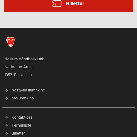
Billetter
Haslum Håndballklubb
Nadderud Arena
1357, Bekkestua
post@haslumhk.no
haslumhk.no
Kontakt oss
Terminliste
Billetter