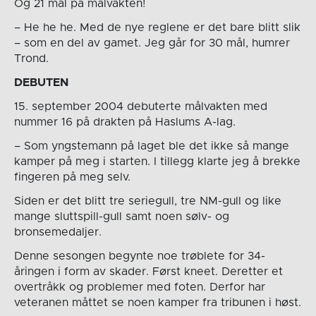
Og 21 mål på målvakten!
– He he he. Med de nye reglene er det bare blitt slik
– som en del av gamet. Jeg går for 30 mål, humrer
Trond.
DEBUTEN
15. september 2004 debuterte målvakten med
nummer 16 på drakten på Haslums A-lag.
– Som yngstemann på laget ble det ikke så mange
kamper på meg i starten. I tillegg klarte jeg å brekke
fingeren på meg selv.
Siden er det blitt tre seriegull, tre NM-gull og like
mange sluttspill-gull samt noen sølv- og
bronsemedaljer.
Denne sesongen begynte noe trøblete for 34-
åringen i form av skader. Først kneet. Deretter et
overtråkk og problemer med foten. Derfor har
veteranen måttet se noen kamper fra tribunen i høst.