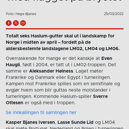
Foto: Hege Bjanes
25/03/2022
Totalt seks Haslum-gutter skal ut i landskamp for
Norge i midten av april – fordelt på de
aldersbestemte landslagene LM02, LM04 og LM06.
Overraskende for mange er det kanskje at
Even
Haugli
, født i 2004, er tatt ut i LM02-troppen. Det
samme er
Aleksander Høiness
. Laget møter
Frankrike og Danmark eller Egypt i turneringen.
Kampen mot Frankrike spilles som en semifinale og
avgjør hvem som blir guttas neste motstander i
turneringen. Kommende Haslum-spiller
Sverre
Ottesen
er også med i troppen.
Se innkallingen til samlingen her
Kasper Bjanes Iversen
,
Lasse Sunde Lid
og LM04
skal møte Portugal, Nederland og Polen i turneringen