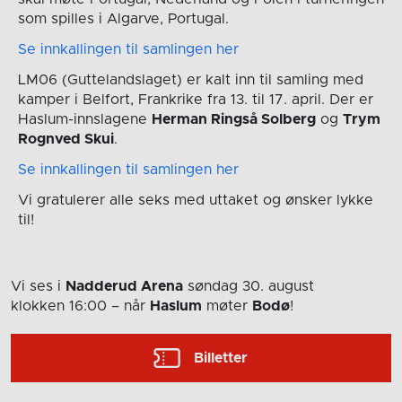
som spilles i Algarve, Portugal.
Se innkallingen til samlingen her
LM06 (Guttelandslaget) er kalt inn til samling med
kamper i Belfort, Frankrike fra 13. til 17. april. Der er
Haslum-innslagene
Herman Ringså Solberg
og
Trym
Rognved Skui
.
Se innkallingen til samlingen her
Vi gratulerer alle seks med uttaket og ønsker lykke
til!
Vi ses i
Nadderud Arena
søndag 30. august
klokken 16:00
– når
Haslum
møter
Bodø
!
Billetter