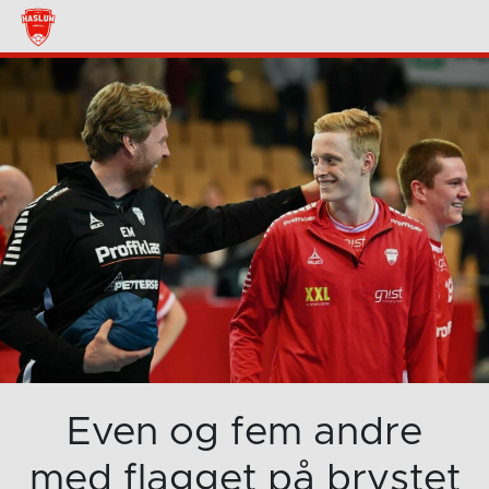
Even og fem andre
med flagget på brystet