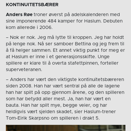
KONTINUITETSBÆRER
Anders Røe
troner øverst på adelskalenderen med
sine imponerende 484 kamper for Haslum. Debuten
kom allerede i 2006.
– Nok er nok. Jeg må lytte til kroppen. Jeg har holdt
på lenge nok. Nå ser samboer Bettina og jeg frem til
å få helger sammen. Et annet viktig punkt for meg er
at Haslum er inne i et generasjonsskifte. Unge
spillere er klare til å overta stafettpinnen, forteller
superveteranen.
– Anders har vært den viktigste kontinuitetsbæreren
siden 2008. Han har vært sentral på alle de lagene
han har spilt på opp gjennom årene, og den spilleren
som har betydd aller mest. Ja, han har vært en
bauta. Han har spilt mye, begge veier, og har
heldigvis vært sjelden skadet, sier Haslum-trener
Tom-Eirik Skarpsno om spilleren i drakt 5.