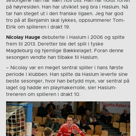
sesongene han har vært hos oss. Han har holdt fortet
på høyresiden. Han har utviklet seg bra i Haslum. Nå
tar han steget ut i den franske ligaen. Jeg har god
tro på at Benjamin skal lykkes, oppsummerer Tom-
Eirik om spilleren i drakt 19.
Nicolay Hauge
debuterte i Haslum i 2006 og spilte
frem til 2013. Deretter ble det spill i tyske
Magdeburg og hjemlige Bækkelaget. Foran denne
sesongen vendte han tilbake til Haslum.
– Nicolay var en meget sentral spiller i hans første
periode i klubben. Han spilte da Haslum leverte sine
beste sesonger, hvor han betydd mye, var sentral på
laget og hadde en playmakerrolle, sier Haslum-
treneren om spilleren i drakt 10.