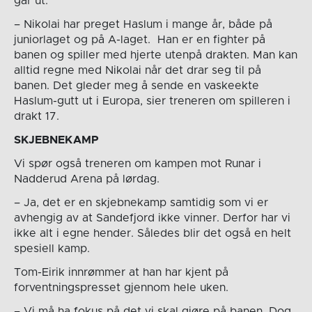
går ut.
– Nikolai har preget Haslum i mange år, både på
juniorlaget og på A-laget. Han er en fighter på
banen og spiller med hjerte utenpå drakten. Man kan
alltid regne med Nikolai når det drar seg til på
banen. Det gleder meg å sende en vaskeekte
Haslum-gutt ut i Europa, sier treneren om spilleren i
drakt 17.
SKJEBNEKAMP
Vi spør også treneren om kampen mot Runar i
Nadderud Arena på lørdag.
– Ja, det er en skjebnekamp samtidig som vi er
avhengig av at Sandefjord ikke vinner. Derfor har vi
ikke alt i egne hender. Således blir det også en helt
spesiell kamp.
Tom-Eirik innrømmer at han har kjent på
forventningspresset gjennom hele uken.
– Vi må ha fokus på det vi skal gjøre på banen. Dog