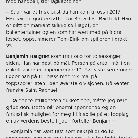
med håndball, sier lagkapteinen.
– Stian var et frisk pust da han kom til oss i 2017.
Han var en god erstatter for Sebastian Barthold. Han
er blitt en markant skikkelse i laget, en
ballentertainer og en som har vært med på å dra
lasset, oppsummerer Tom-Eirik om spilleren i drakt
23.
Benjamin Hallgren
kom fra Follo for to sesonger
siden. Han har pøst på mål. Persen på antall mål i en
enkelt kamp er imponerende 10. Før siste serierunde
ligger han på 10. plass med 124 mål på
toppscorerlisten i den øverste divisjonen. Nå venter
franske Saint Raphael.
– Da denne muligheten dukket opp, måtte jeg bare
gripe den. Dette blir enormt spennende og en
fantastisk mulighet for meg til å spille på et topplag i
en av verdens beste ligaer, forteller Benjamin.
– Benjamin har vært fast som bakspiller de to