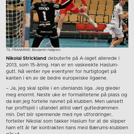
TIL FRANKRIKE: Benjamin Hallgren.
Nikolai Strickland
debuterte på A-laget allerede i
2013, som 15-åring. Han er en vaskeekte Haslum-
gutt. Nå venter nye eventyrer for hurtigtoget på
kanten i en av de bedre europeiske ligaene.
– Ja, jeg skal spille i en utenlands liga. Jeg gleder
meg enormt. Neste uke er formalitetene på plass og
da kan jeg fortelle navnet på klubben. Men uansett
har proffspill i utlandet alltid vært guttedrømmen
min. Det blir spennende med nye utfordringer,
forteller Nikolai som takker Haslum for at de slipper
ham ett år før kontrakten hans med Bærums-klubben