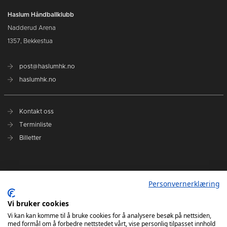
Haslum Håndballklubb
Nadderud Arena
1357, Bekkestua
post@haslumhk.no
haslumhk.no
Kontakt oss
Terminliste
Billetter
Nyhetsarkiv
Personvernerklæring
Personvernerklæring
Ansvarlig redaktør: Tore Solberg
Vi bruker cookies
Vi kan kan komme til å bruke cookies for å analysere besøk på nettsiden,
med formål om å forbedre nettstedet vårt, vise personlig tilpasset innhold