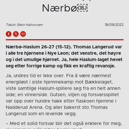
Nærbø￼
Tekst: Stein Halvorsen
18/09/2022
Nærbø-Haslum 26-27 (15-12). Thomas Langerud var
i alle tre hjørnene i Nye Leon; det venstre, det høyre
og i det umulige hjørnet. Ja, hele Haslum-laget hevet
seg etter forrige kamp og fikk en kraftig revansje.
Ja, undres tid er ikke over. Fra å være nærmest
energiløst i siste hjemmekamp mot Bækkelaget,
viste samtlige Haslum-spillere seg fra en helt annen
side; en vinnerside. Gutsen, viljen og forsvarsspillet
var opp over hundre hakk etter fiaskoen hjemme i
Nadderud Arena. Og aller bakerst sto Thomas
Langerud som en levende vegg.
– Med et solid forsvar blir det også enklere for meg,