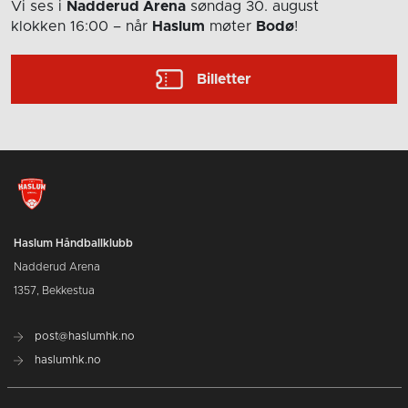
Vi ses i
Nadderud Arena
søndag 30. august
klokken 16:00
– når
Haslum
møter
Bodø
!
Billetter
Haslum Håndballklubb
Nadderud Arena
1357, Bekkestua
post@haslumhk.no
haslumhk.no