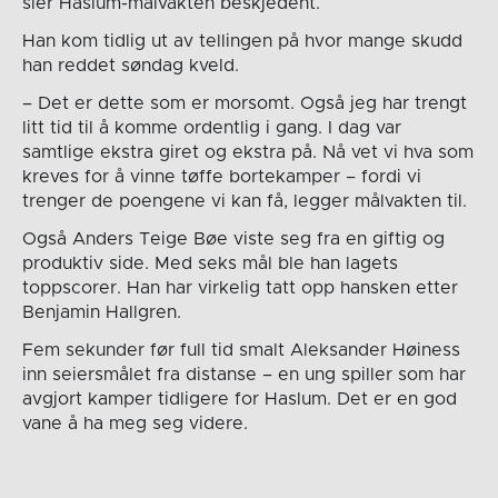
sier Haslum-målvakten beskjedent.
Han kom tidlig ut av tellingen på hvor mange skudd
han reddet søndag kveld.
– Det er dette som er morsomt. Også jeg har trengt
litt tid til å komme ordentlig i gang. I dag var
samtlige ekstra giret og ekstra på. Nå vet vi hva som
kreves for å vinne tøffe bortekamper – fordi vi
trenger de poengene vi kan få, legger målvakten til.
Også Anders Teige Bøe viste seg fra en giftig og
produktiv side. Med seks mål ble han lagets
toppscorer. Han har virkelig tatt opp hansken etter
Benjamin Hallgren.
Fem sekunder før full tid smalt Aleksander Høiness
inn seiersmålet fra distanse – en ung spiller som har
avgjort kamper tidligere for Haslum. Det er en god
vane å ha meg seg videre.