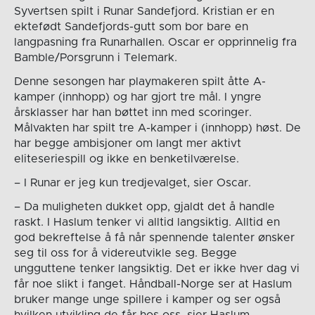
Syvertsen spilt i Runar Sandefjord. Kristian er en
ektefødt Sandefjords-gutt som bor bare en
langpasning fra Runarhallen. Oscar er opprinnelig fra
Bamble/Porsgrunn i Telemark.
Denne sesongen har playmakeren spilt åtte A-
kamper (innhopp) og har gjort tre mål. I yngre
årsklasser har han bøttet inn med scoringer.
Målvakten har spilt tre A-kamper i (innhopp) høst. De
har begge ambisjoner om langt mer aktivt
eliteseriespill og ikke en benketilværelse.
– I Runar er jeg kun tredjevalget, sier Oscar.
– Da muligheten dukket opp, gjaldt det å handle
raskt. I Haslum tenker vi alltid langsiktig. Alltid en
god bekreftelse å få når spennende talenter ønsker
seg til oss for å videreutvikle seg. Begge
ungguttene tenker langsiktig. Det er ikke hver dag vi
får noe slikt i fanget. Håndball-Norge ser at Haslum
bruker mange unge spillere i kamper og ser også
hvilken utvikling de får hos oss, sier Haslum-