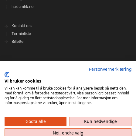
haslumhk.no
Kontakt oss
Terminliste
Billetter
Nyhetsarkiv
Personvernerklæring
Personvernerklæring
Ansvarlig redaktør: Tore Solberg
Vi bruker cookies
Vi kan kan komme til å bruke cookies for å analysere besøk på nettsiden,
med formål om å forbedre nettstedet vårt, vise personlig tilpasset innhold
og for å gi deg en flott nettstedopplevelse. For mer informasjon om
informasjonskapslene vi bruker, åpne innstillingene.
Godta alle
Kun nødvendige
Haslum HK har ikke ansvar for innhold på eksterne nettsider som det lenkes til. Kopiering
av materiale fra Haslum HK for bruk annet sted er ikke tillatt uten avtale.
Nei, endre valg