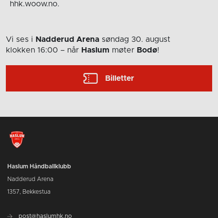
hhk.woow.no.
Vi ses i
Nadderud Arena
søndag 30. august
klokken 16:00
– når
Haslum
møter
Bodø
!
Billetter
Haslum Håndballklubb
Nadderud Arena
1357, Bekkestua
post@haslumhk.no