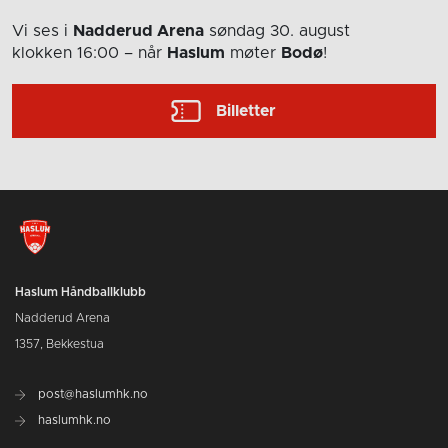
Vi ses i
Nadderud Arena
søndag 30. august
klokken 16:00
– når
Haslum
møter
Bodø
!
Billetter
Haslum Håndballklubb
Nadderud Arena
1357, Bekkestua
post@haslumhk.no
haslumhk.no