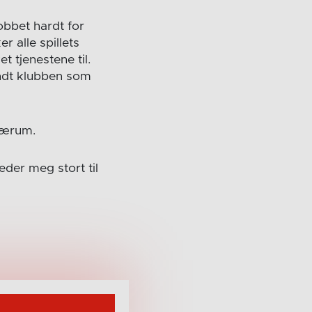
obbet hardt for
r alle spillets
 tjenestene til.
rundt klubben som
 Bærum.
eder meg stort til