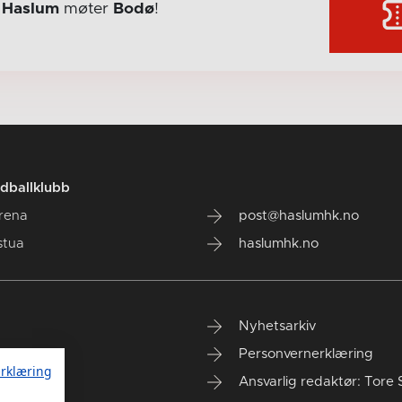
r
Haslum
møter
Bodø
!
dballklubb
rena
post@haslumhk.no
stua
haslumhk.no
Nyhetsarkiv
Personvernerklæring
rklæring
Ansvarlig redaktør: Tore 