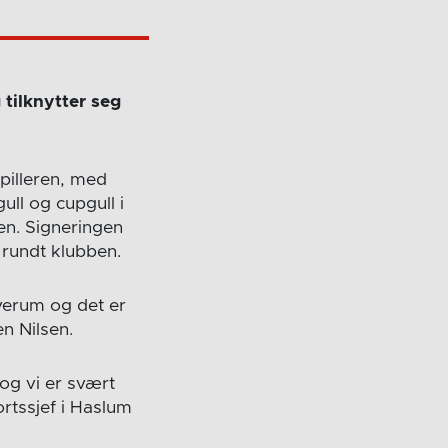
 tilknytter seg
pilleren, med
ull og cupgull i
en. Signeringen
 rundt klubben.
verum og det er
en Nilsen.
 og vi er svært
ortssjef i Haslum