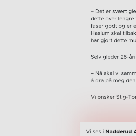
– Det er svært gle
dette over lengre 
faser godt og er 
Haslum skal tilbak
har gjort dette mu
Selv gleder 28-åri
– Nå skal vi samme
å dra på meg den 
Vi ønsker Stig-To
Vi ses i
Nadderud 