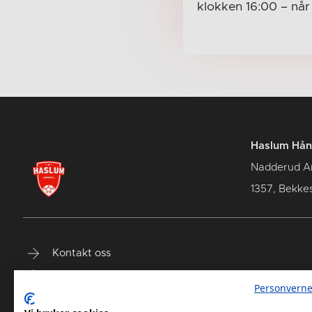
klokken 16:00
– nå
Haslum Hån
Nadderud A
1357, Bekke
Kontakt oss
Terminliste
Personverne
Billetter