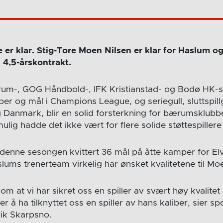
 er klar. Stig-Tore Moen Nilsen er klar for Haslum og
 4,5-årskontrakt.
erum-, GOG Håndbold-, IFK Kristianstad- og Bodø HK-s
r og mål i Champions League, og seriegull, sluttspillg
 Danmark, blir en solid forsterkning for bærumsklubb
lig hadde det ikke vært for flere solide støttespillere
enne sesongen kvittert 36 mål på åtte kamper for El
aslums trenerteam virkelig har ønsket kvalitetene til Mo
 om at vi har sikret oss en spiller av svært høy kvalitet
er å ha tilknyttet oss en spiller av hans kaliber, sier sp
ik Skarpsno.