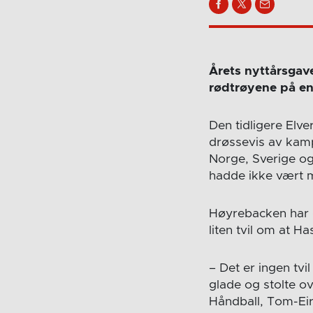
Årets nyttårsgave
rødtrøyene på en
Den tidligere Elv
drøssevis av kampe
Norge, Sverige og
hadde ikke vært mu
Høyrebacken har d
liten tvil om at H
– Det er ingen tvil
glade og stolte ov
Håndball, Tom-Eir