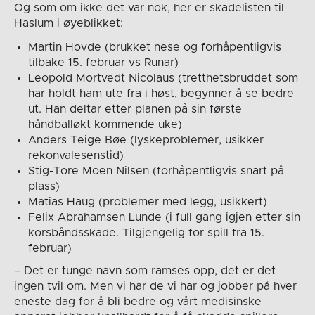
Og som om ikke det var nok, her er skadelisten til
Haslum i øyeblikket:
Martin Hovde (brukket nese og forhåpentligvis
tilbake 15. februar vs Runar)
Leopold Mortvedt Nicolaus (tretthetsbruddet som
har holdt ham ute fra i høst, begynner å se bedre
ut. Han deltar etter planen på sin første
håndballøkt kommende uke)
Anders Teige Bøe (lyskeproblemer, usikker
rekonvalesenstid)
Stig-Tore Moen Nilsen (forhåpentligvis snart på
plass)
Matias Haug (problemer med legg, usikkert)
Felix Abrahamsen Lunde (i full gang igjen etter sin
korsbåndsskade. Tilgjengelig for spill fra 15.
februar)
– Det er tunge navn som ramses opp, det er det
ingen tvil om. Men vi har de vi har og jobber på hver
eneste dag for å bli bedre og vårt medisinske