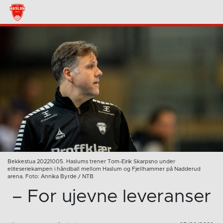
Bekkestua 20221005. Haslums trener Tom-Eirik Skarpsno under
eliteseriekampen i håndball mellom Haslum og Fjellhammer på Nadderud
arena. Foto: Annika Byrde / NTB
– For ujevne leveranser