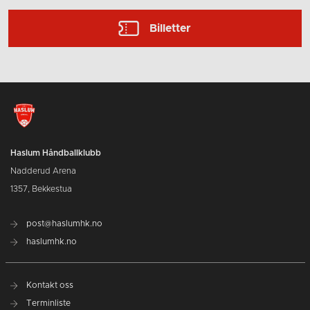
Billetter
Haslum Håndballklubb
Nadderud Arena
1357, Bekkestua
post@haslumhk.no
haslumhk.no
Kontakt oss
Terminliste