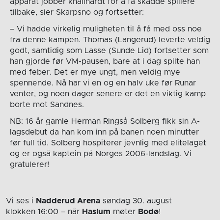
apparat jobber knallhardt for å få skadde spillere
tilbake, sier Skarpsno og fortsetter:
– Vi hadde virkelig muligheten til å få med oss noe
fra denne kampen. Thomas (Langerud) leverte veldig
godt, samtidig som Lasse (Sunde Lid) fortsetter som
han gjorde før VM-pausen, bare at i dag spilte han
med feber. Det er mye ungt, men veldig mye
spennende. Nå har vi en og en halv uke før Runar
venter, og noen dager senere er det en viktig kamp
borte mot Sandnes.
NB: 16 år gamle Herman Ringså Solberg fikk sin A-
lagsdebut da han kom inn på banen noen minutter
før full tid. Solberg hospiterer jevnlig med elitelaget
og er også kaptein på Norges 2006-landslag. Vi
gratulerer!
Vi ses i
Nadderud Arena
søndag 30. august
klokken 16:00
– når
Haslum
møter
Bodø
!