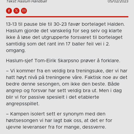
Tekst: Haslum Håndball
05/02/2023
13-13 til pause ble til 30-23 favør bortelaget Halden.
Haslum gjorde det vanskelig for seg selv og klarte
ikke å løse det utgrupperte forsvaret til bortelaget
samtidig som det rant inn 17 baller feil vei i 2.
omgang.
Haslum-sjef Tom-Eirik Skarpsno prøver å forklare.
– Vi kommer fra en veldig bra treningsuke, der vi har
hatt høyt nivå på treningene våre. Faktisk noe av det
bedre denne sesongen, om ikke den beste. Både
angrep og forsvar har sett veldig bra ut. Men i dag
blir vi for passive spesielt i det etablerte
angrepsspillet.
– Kampen isolert sett er synonym med den
høstsesongen vi har lagt bak oss, at det er for
ujevne leveranser fra for mange, dessverre.