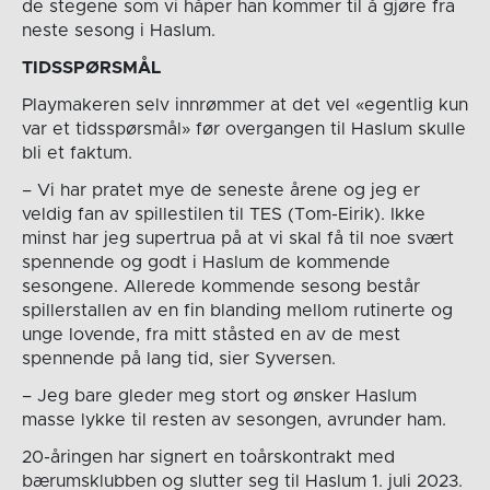
de stegene som vi håper han kommer til å gjøre fra
neste sesong i Haslum.
TIDSSPØRSMÅL
Playmakeren selv innrømmer at det vel «egentlig kun
var et tidsspørsmål» før overgangen til Haslum skulle
bli et faktum.
– Vi har pratet mye de seneste årene og jeg er
veldig fan av spillestilen til TES (Tom-Eirik). Ikke
minst har jeg supertrua på at vi skal få til noe svært
spennende og godt i Haslum de kommende
sesongene. Allerede kommende sesong består
spillerstallen av en fin blanding mellom rutinerte og
unge lovende, fra mitt ståsted en av de mest
spennende på lang tid, sier Syversen.
– Jeg bare gleder meg stort og ønsker Haslum
masse lykke til resten av sesongen, avrunder ham.
20-åringen har signert en toårskontrakt med
bærumsklubben og slutter seg til Haslum 1. juli 2023.