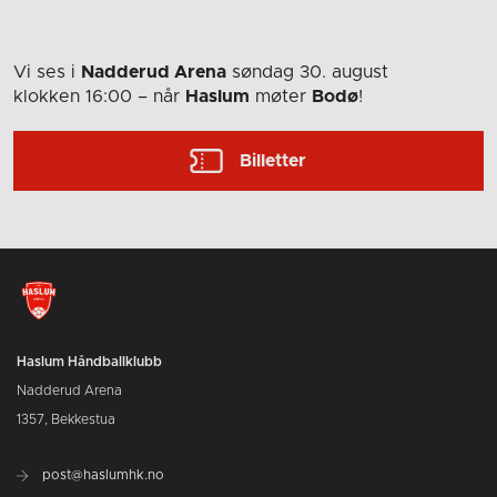
Vi ses i
Nadderud Arena
søndag 30. august
klokken 16:00
– når
Haslum
møter
Bodø
!
Billetter
Haslum Håndballklubb
Nadderud Arena
1357, Bekkestua
post@haslumhk.no