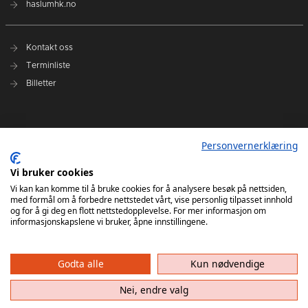
haslumhk.no
Kontakt oss
Terminliste
Billetter
Nyhetsarkiv
Personvernerklæring
Personvernerklæring
Ansvarlig redaktør: Tore Solberg
Vi bruker cookies
Vi kan kan komme til å bruke cookies for å analysere besøk på nettsiden,
med formål om å forbedre nettstedet vårt, vise personlig tilpasset innhold
og for å gi deg en flott nettstedopplevelse. For mer informasjon om
informasjonskapslene vi bruker, åpne innstillingene.
Godta alle
Kun nødvendige
Haslum HK har ikke ansvar for innhold på eksterne nettsider som det lenkes til. Kopiering
av materiale fra Haslum HK for bruk annet sted er ikke tillatt uten avtale.
Nei, endre valg