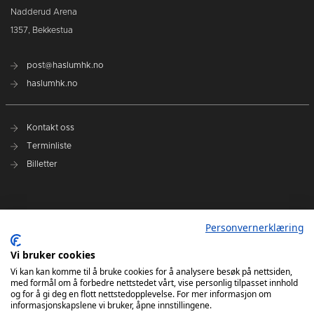
Nadderud Arena
1357, Bekkestua
post@haslumhk.no
haslumhk.no
Kontakt oss
Terminliste
Billetter
Nyhetsarkiv
Personvernerklæring
Personvernerklæring
Ansvarlig redaktør: Tore Solberg
Vi bruker cookies
Vi kan kan komme til å bruke cookies for å analysere besøk på nettsiden,
med formål om å forbedre nettstedet vårt, vise personlig tilpasset innhold
og for å gi deg en flott nettstedopplevelse. For mer informasjon om
informasjonskapslene vi bruker, åpne innstillingene.