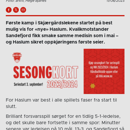
Foto: arkiv, Hege Bjanes
11/08/2023
Første kamp i Skjærgårdslekene startet på best
mulig vis for «nye» Haslum. Kvalikmotstander
Sandefjord fikk smake samme medisin som i mai –
og Haslum sikret oppkjøringens første seier.
For Haslum var best i alle spillets faser fra start til
slutt.
Brilliant forsvarsspill sørget for en tidlig 5-1-ledelse,
og det skulle bare fortsette i samme spor: Minutter
senere var ledelsen på 10 mål, 13-3, og Sandefjord så