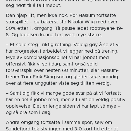
seg nødt til å ta timeout.
Den hjalp litt, men ikke nok. For Haslum fortsatte
storspillet – og bakerst sto Nikolai Wiig med over
50% etter 1. omgang. Til pause ledet rødtrøyene 19-
8. Og ledelsen kunne fort vært mye større.
– Et solid steg i riktig retning. Veldig gøy å se at vi
har progresjon i arbeidet vi legger ned på trening.
Mye av kombinasjonsspillet vi har jobbet med
offensivt fikk vi se i dag, samt også solid
forsvarsspill over nesten 60 minutter, sier Haslum-
trener Tom-Eirik Skarpsno og gleder seg samtidig
over at flere unggutter viste seg tilliten verdig.
– Samtidig fikk vi mange gode svar på at vi fortsatt
har en del å jobbe med, men alt i alt en veldig positiv
opplevelse. Det er lenge siden vi har løpt så mye –
og så bra som i dag.
Andre omgang fortsatte i samme spor, selv om
Sandefjord tok styringen med 3-0 kort tid etter at