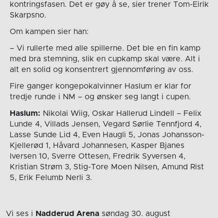
kontringsfasen. Det er gøy å se, sier trener Tom-Eirik
Skarpsno.
Om kampen sier han:
– Vi rullerte med alle spillerne. Det ble en fin kamp
med bra stemning, slik en cupkamp skal være. Alt i
alt en solid og konsentrert gjennomføring av oss.
Fire ganger kongepokalvinner Haslum er klar for
tredje runde i NM – og ønsker seg langt i cupen.
Haslum:
Nikolai Wiig, Oskar Hallerud Lindell – Felix
Lunde 4, Villads Jensen, Vegard Sørlie Tennfjord 4,
Lasse Sunde Lid 4, Even Haugli 5, Jonas Johansson-
Kjellerød 1, Håvard Johannesen, Kasper Bjanes
Iversen 10, Sverre Ottesen, Fredrik Syversen 4,
Kristian Strøm 3, Stig-Tore Moen Nilsen, Amund Rist
5, Erik Felumb Nerli 3.
Vi ses i
Nadderud Arena
søndag 30. august