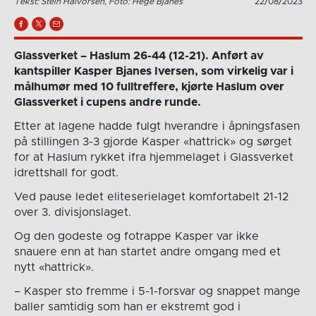
Tekst: Stein Halvorsen, Foto: Hege Bjanes
22/08/2023
Glassverket – Haslum 26-44 (12-21). Anført av
kantspiller Kasper Bjanes Iversen, som virkelig var i
målhumør med 10 fulltreffere, kjørte Haslum over
Glassverket i cupens andre runde.
Etter at lagene hadde fulgt hverandre i åpningsfasen
på stillingen 3-3 gjorde Kasper «hattrick» og sørget
for at Haslum rykket ifra hjemmelaget i Glassverket
idrettshall for godt.
Ved pause ledet eliteserielaget komfortabelt 21-12
over 3. divisjonslaget.
Og den godeste og fotrappe Kasper var ikke
snauere enn at han startet andre omgang med et
nytt «hattrick».
– Kasper sto fremme i 5-1-forsvar og snappet mange
baller samtidig som han er ekstremt god i