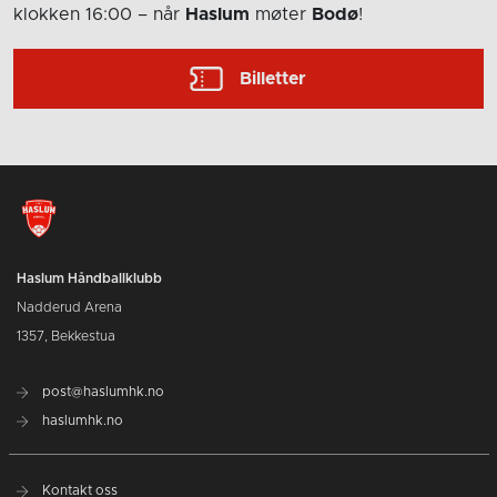
klokken 16:00
– når
Haslum
møter
Bodø
!
Billetter
Haslum Håndballklubb
Nadderud Arena
1357, Bekkestua
post@haslumhk.no
haslumhk.no
Kontakt oss