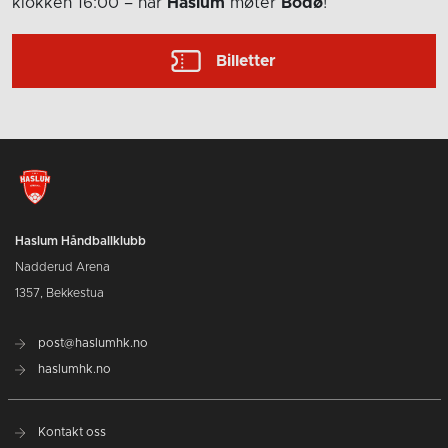
klokken 16:00
– når
Haslum
møter
Bodø
!
Billetter
Haslum Håndballklubb
Nadderud Arena
1357, Bekkestua
post@haslumhk.no
haslumhk.no
Kontakt oss