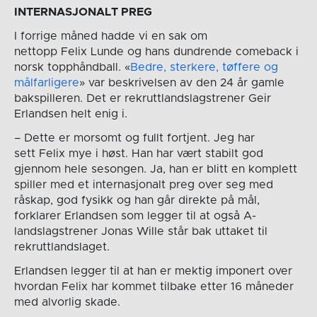
INTERNASJONALT PREG
I forrige måned hadde vi en sak om
nettopp Felix Lunde og hans dundrende comeback i
norsk topphåndball. «
Bedre, sterkere, tøffere og
målfarligere
» var beskrivelsen av den 24 år gamle
bakspilleren. Det er rekruttlandslagstrener Geir
Erlandsen helt enig i.
– Dette er morsomt og fullt fortjent. Jeg har
sett Felix mye i høst. Han har vært stabilt god
gjennom hele sesongen. Ja, han er blitt en komplett
spiller med et internasjonalt preg over seg med
råskap, god fysikk og han går direkte på mål,
forklarer Erlandsen som legger til at også A-
landslagstrener Jonas Wille står bak uttaket til
rekruttlandslaget.
Erlandsen legger til at han er mektig imponert over
hvordan Felix har kommet tilbake etter 16 måneder
med alvorlig skade.