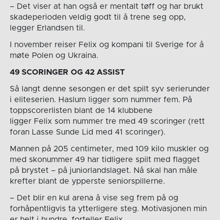
– Det viser at han også er mentalt tøff og har brukt
skadeperioden veldig godt til å trene seg opp,
legger Erlandsen til.
I november reiser Felix og kompani til Sverige for å
møte Polen og Ukraina.
49 SCORINGER
OG 42 ASSIST
Så langt denne sesongen er det spilt syv serierunder
i eliteserien. Haslum ligger som nummer fem. På
toppscorerlisten blant de 14 klubbene
ligger Felix som nummer tre med 49 scoringer (rett
foran Lasse Sunde Lid med 41 scoringer).
Mannen på 205 centimeter, med 109 kilo muskler og
med skonummer 49 har tidligere spilt med flagget
på brystet – på juniorlandslaget. Nå skal han måle
krefter blant de ypperste seniorspillerne.
– Det blir en kul arena å vise seg frem på og
forhåpentligvis ta ytterligere steg. Motivasjonen min
er helt i hundre, forteller Felix.