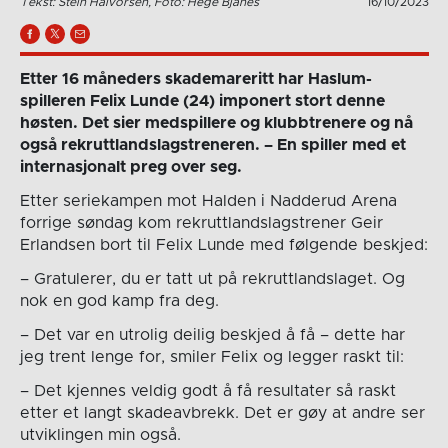
Tekst: Stein Halvorsen, Foto: Hege Bjanes
16/10/2023
Etter 16 måneders skademareritt har Haslum-
spilleren Felix Lunde (24) imponert stort denne
høsten. Det sier medspillere og klubbtrenere og nå
også rekruttlandslagstreneren. – En spiller med et
internasjonalt preg over seg.
Etter seriekampen mot Halden i Nadderud Arena
forrige søndag kom rekruttlandslagstrener Geir
Erlandsen bort til Felix Lunde med følgende beskjed:
– Gratulerer, du er tatt ut på rekruttlandslaget. Og
nok en god kamp fra deg.
– Det var en utrolig deilig beskjed å få – dette har
jeg trent lenge for, smiler Felix og legger raskt til:
– Det kjennes veldig godt å få resultater så raskt
etter et langt skadeavbrekk. Det er gøy at andre ser
utviklingen min også.