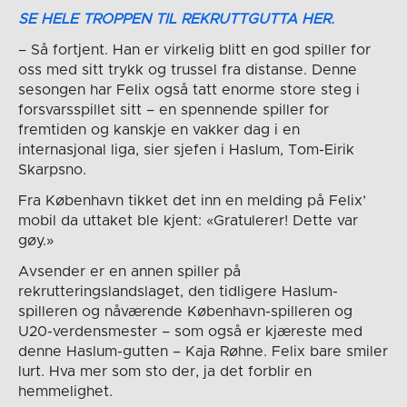
SE HELE TROPPEN TIL REKRUTTGUTTA HER.
– Så fortjent. Han er virkelig blitt en god spiller for
oss med sitt trykk og trussel fra distanse. Denne
sesongen har Felix også tatt enorme store steg i
forsvarsspillet sitt – en spennende spiller for
fremtiden og kanskje en vakker dag i en
internasjonal liga, sier sjefen i Haslum, Tom-Eirik
Skarpsno.
Fra København tikket det inn en melding på Felix’
mobil da uttaket ble kjent: «Gratulerer! Dette var
gøy.»
Avsender er en annen spiller på
rekrutteringslandslaget, den tidligere Haslum-
spilleren og nåværende København-spilleren og
U20-verdensmester – som også er kjæreste med
denne Haslum-gutten – Kaja Røhne. Felix bare smiler
lurt. Hva mer som sto der, ja det forblir en
hemmelighet.