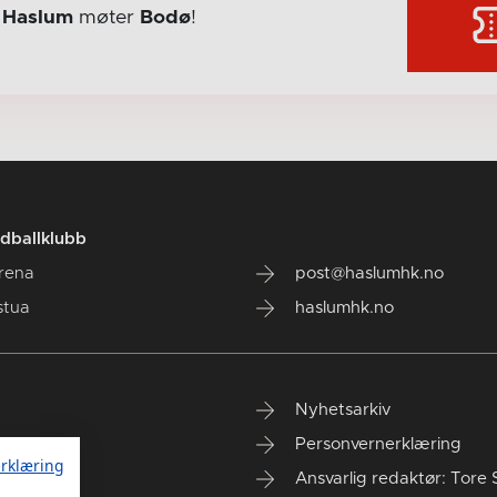
r
Haslum
møter
Bodø
!
dballklubb
rena
post@haslumhk.no
stua
haslumhk.no
Nyhetsarkiv
Personvernerklæring
rklæring
Ansvarlig redaktør: Tore 