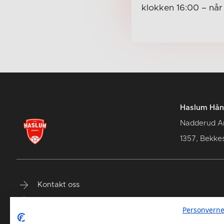
klokken 16:00
– nå
Haslum Hån
Nadderud A
1357, Bekke
Kontakt oss
Terminliste
Personverne
Billetter