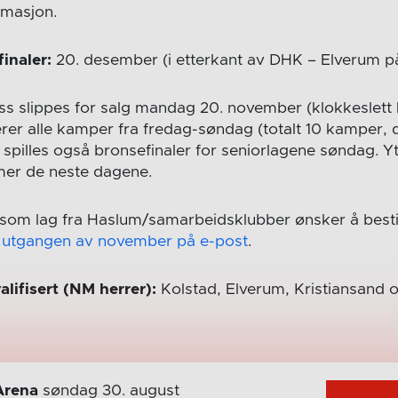
masjon.
inaler:
20. desember (i etterkant av DHK – Elverum på
s slippes for salg mandag 20. november (klokkeslett
rer alle kamper fra fredag-søndag (totalt 10 kamper, 
et spilles også bronsefinaler for seniorlagene søndag. Yt
er de neste dagene.
om lag fra Haslum/samarbeidsklubber ønsker å bestille
n
utgangen av november på e-post
.
lifisert (NM herrer):
Kolstad, Elverum, Kristiansand 
Arena
søndag 30. august