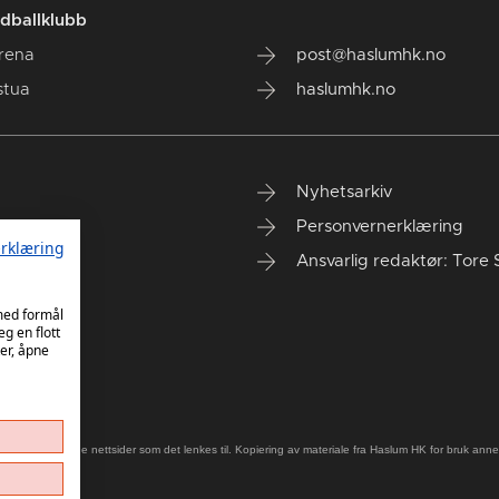
dballklubb
rena
post@haslumhk.no
stua
haslumhk.no
Nyhetsarkiv
Personvernerklæring
rklæring
Ansvarlig redaktør: Tore 
 med formål
eg en flott
er, åpne
old på eksterne nettsider som det lenkes til. Kopiering av materiale fra Haslum HK for bruk annet s