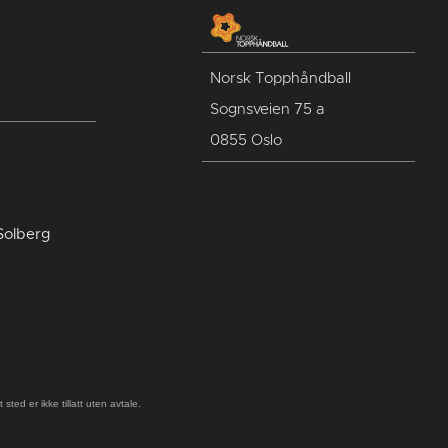
Norsk Topphåndball
Sognsveien 75 a
0855 Oslo
Solberg
ted er ikke tillatt uten avtale.