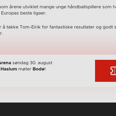
om årene utviklet mange unge håndballspillere som har
i Europas beste ligaer.
å takke Tom-Eirik for fantastiske resultater og godt
r.
Arena
søndag 30. august
r
Haslum
møter
Bodø
!