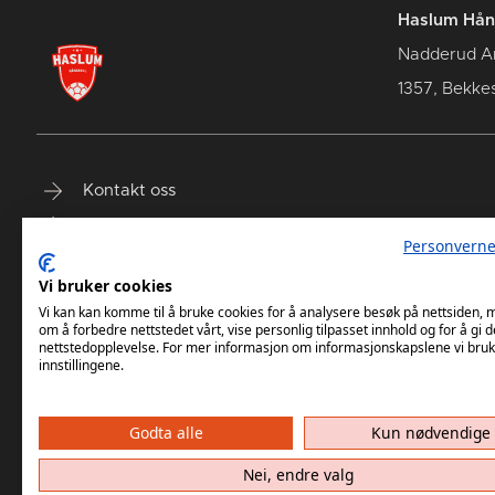
Haslum Hån
Nadderud A
1357, Bekke
Kontakt oss
Terminliste
Personverne
Billetter
Vi bruker cookies
Vi kan kan komme til å bruke cookies for å analysere besøk på nettsiden,
om å forbedre nettstedet vårt, vise personlig tilpasset innhold og for å gi d
nettstedopplevelse. For mer informasjon om informasjonskapslene vi bruk
innstillingene.
Godta alle
Kun nødvendige
Haslum HK har ikke ansvar for innh
Nei, endre valg