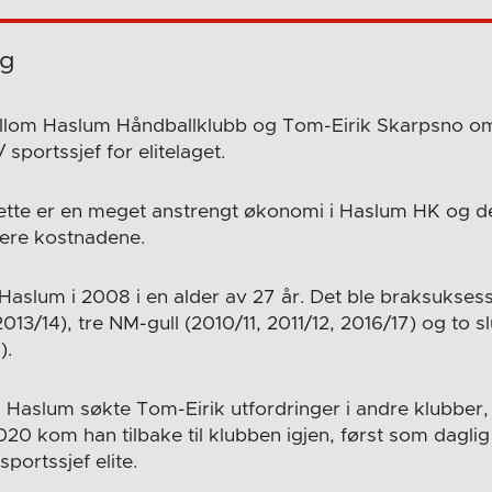
ng
llom Haslum Håndballklubb og Tom-Eirik Skarpsno om 
sportssjef for elitelaget.
tte er en meget anstrengt økonomi i Haslum HK og de
sere kostnadene.
Haslum i 2008 i en alder av 27 år. Det ble braksuksess
2013/14), tre NM-gull (2010/11, 2011/12, 2016/17) og to slu
).
i Haslum søkte Tom-Eirik utfordringer i andre klubber,
20 kom han tilbake til klubben igjen, først som daglig
portssjef elite.