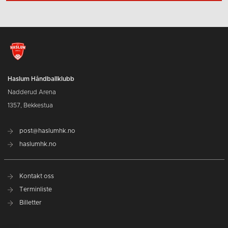
Haslum Håndballklubb
Nadderud Arena
1357, Bekkestua
post@haslumhk.no
haslumhk.no
Kontakt oss
Terminliste
Billetter