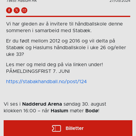
Tekst: Haslum HK
27/05/2024
Vi har gleden av å invitere til håndballskole denne
sommeren i samarbeid med Stabæk.
Er du født mellom 2012 og 2016 og vil delta på
Stabæk og Haslums håndballskole i uke 26 og/eller
uke 33?
Les mer og meld deg på via linken under!
PÅMELDINGSFRIST 7. JUNI
https://stabakhandball.no/post/124
Vi ses i
Nadderud Arena
søndag 30. august
klokken 16:00
– når
Haslum
møter
Bodø
!
Billetter