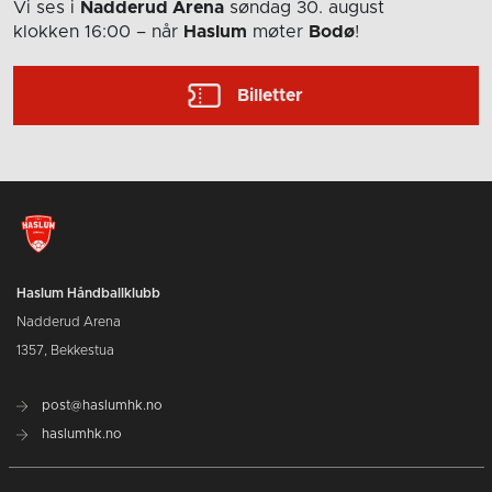
Vi ses i
Nadderud Arena
søndag 30. august
klokken 16:00
– når
Haslum
møter
Bodø
!
Billetter
Haslum Håndballklubb
Nadderud Arena
1357, Bekkestua
post@haslumhk.no
haslumhk.no