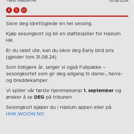
Tekst: Haslum HK
13/08/2024
Sikre deg idrettsglede en hel sesong.
Kjøp sesongkort og bli en støttespiller for Haslum
HK.
Er du raskt ute, kan du sikre deg Early bird pris
(gjelder tom 31.08.24)
Som tidligere år, selger vi også Fullpakke –
sesongkortet som gir deg adgang til dame-, herre-
og breddekamper.
Vi spiller vår første hjemmekamp
1. september
og
ønsker å se
DEG
på tribunen.
Sesongkort kjøper du i Haslum appen eller på
HHK.WOOW.NO