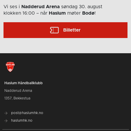
Vi ses i
Nadderud Arena
søndag 30. august
klokken 16:00
– når
Haslum
møter
Bodø
!
Billetter
Haslum Håndballklubb
Nadderud Arena
1357, Bekkestua
post@haslumhk.no
haslumhk.no