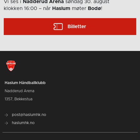
Vi ses i
Nadderud Arena
søndag 30. august
klokken 16:00
– når
Haslum
møter
Bodø
!
Billetter
Haslum Håndballklubb
Nadderud Arena
1357, Bekkestua
post@haslumhk.no
haslumhk.no