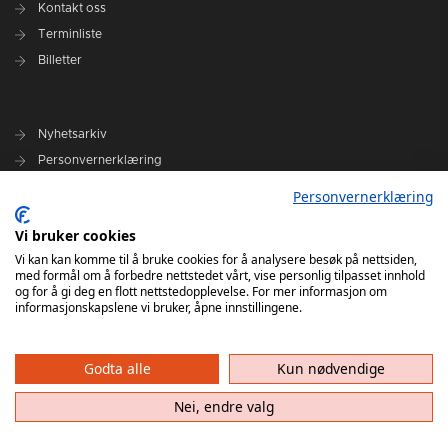
Kontakt oss
Terminliste
Billetter
Nyhetsarkiv
Personvernerklæring
Ansvarlig redaktør: Tore Solberg
Personvernerklæring
Vi bruker cookies
Vi kan kan komme til å bruke cookies for å analysere besøk på nettsiden,
med formål om å forbedre nettstedet vårt, vise personlig tilpasset innhold
og for å gi deg en flott nettstedopplevelse. For mer informasjon om
informasjonskapslene vi bruker, åpne innstillingene.
Haslum HK har ikke ansvar for innhold på eksterne nettsider som det lenkes til. Kopiering
av materiale fra Haslum HK for bruk annet sted er ikke tillatt uten avtale.
Godta alle
Kun nødvendige
Nei, endre valg