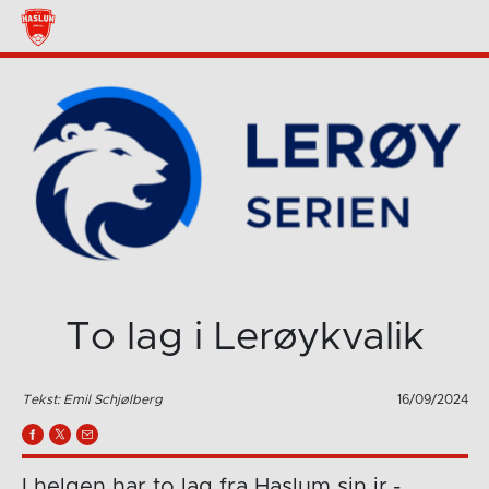
To lag i Lerøykvalik
Tekst: Emil Schjølberg
16/09/2024
I helgen har to lag fra Haslum sin jr.-