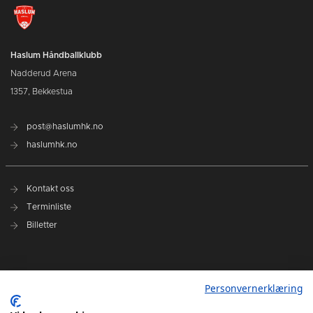
Haslum Håndballklubb
Nadderud Arena
1357, Bekkestua
post@haslumhk.no
haslumhk.no
Kontakt oss
Terminliste
Billetter
Nyhetsarkiv
Personvernerklæring
Personvernerklæring