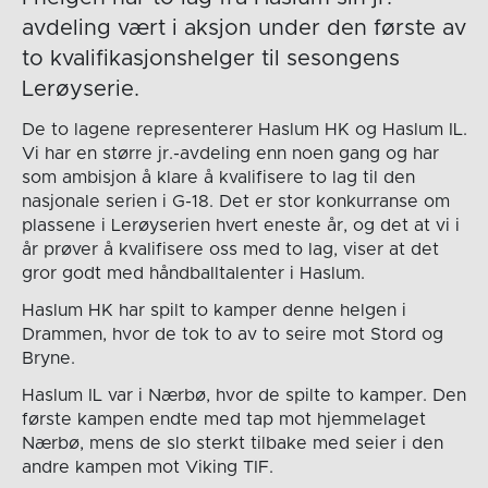
avdeling vært i aksjon under den første av
to kvalifikasjonshelger til sesongens
Lerøyserie.
De to lagene representerer Haslum HK og Haslum IL.
Vi har en større jr.-avdeling enn noen gang og har
som ambisjon å klare å kvalifisere to lag til den
nasjonale serien i G-18. Det er stor konkurranse om
plassene i Lerøyserien hvert eneste år, og det at vi i
år prøver å kvalifisere oss med to lag, viser at det
gror godt med håndballtalenter i Haslum.
Haslum HK har spilt to kamper denne helgen i
Drammen, hvor de tok to av to seire mot Stord og
Bryne.
Haslum IL var i Nærbø, hvor de spilte to kamper. Den
første kampen endte med tap mot hjemmelaget
Nærbø, mens de slo sterkt tilbake med seier i den
andre kampen mot Viking TIF.