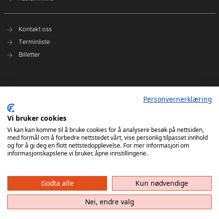
Kontakt oss
Terminliste
Billetter
Nyhetsarkiv
Personvernerklæring
Personvernerklæring
Vi bruker cookies
Ansvarlig redaktør: Tore Solberg
Vi kan kan komme til å bruke cookies for å analysere besøk på nettsiden,
med formål om å forbedre nettstedet vårt, vise personlig tilpasset innhold
og for å gi deg en flott nettstedopplevelse. For mer informasjon om
informasjonskapslene vi bruker, åpne innstillingene.
Godta alle
Kun nødvendige
Haslum HK har ikke ansvar for innhold på eksterne nettsider som det lenkes til. Kopiering
av materiale fra Haslum HK for bruk annet sted er ikke tillatt uten avtale.
Nei, endre valg