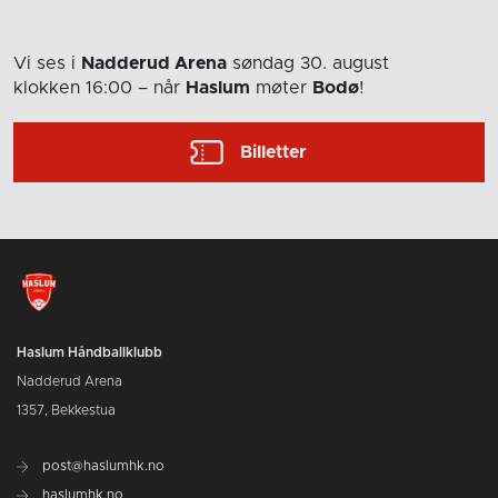
Vi ses i
Nadderud Arena
søndag 30. august
klokken 16:00
– når
Haslum
møter
Bodø
!
Billetter
Haslum Håndballklubb
Nadderud Arena
1357, Bekkestua
post@haslumhk.no
haslumhk.no