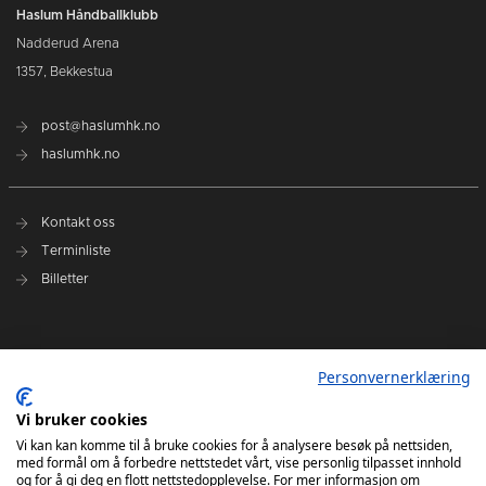
Haslum Håndballklubb
Nadderud Arena
1357, Bekkestua
post@haslumhk.no
haslumhk.no
Kontakt oss
Terminliste
Billetter
Nyhetsarkiv
Personvernerklæring
Personvernerklæring
Vi bruker cookies
Ansvarlig redaktør: Tore Solberg
Vi kan kan komme til å bruke cookies for å analysere besøk på nettsiden,
med formål om å forbedre nettstedet vårt, vise personlig tilpasset innhold
og for å gi deg en flott nettstedopplevelse. For mer informasjon om