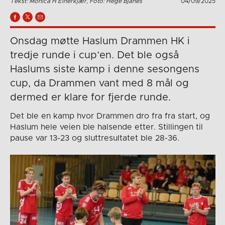
Tekst: Monica H Einerkjær, Foto: Hege Bjanes
04/09/2025
Onsdag møtte Haslum Drammen HK i
tredje runde i cup’en. Det ble også
Haslums siste kamp i denne sesongens
cup, da Drammen vant med 8 mål og
dermed er klare for fjerde runde.
Det ble en kamp hvor Drammen dro fra fra start, og
Haslum hele veien ble halsende etter. Stillingen til
pause var 13-23 og sluttresultatet ble 28-36.