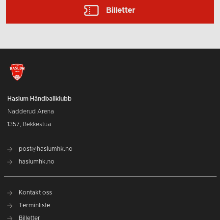
Billetter
Haslum Håndballklubb
Nadderud Arena
1357, Bekkestua
post@haslumhk.no
haslumhk.no
Kontakt oss
Terminliste
Billetter