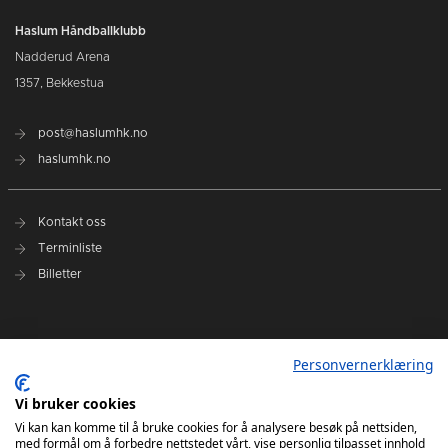
Haslum Håndballklubb
Nadderud Arena
1357, Bekkestua
post@haslumhk.no
haslumhk.no
Kontakt oss
Terminliste
Billetter
Nyhetsarkiv
Personvernerklæring
Personvernerklæring
Ansvarlig redaktør: Tore Solberg
Vi bruker cookies
Vi kan kan komme til å bruke cookies for å analysere besøk på nettsiden,
med formål om å forbedre nettstedet vårt, vise personlig tilpasset innhold