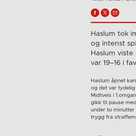
Haslum tok i
og intenst sp
Haslum viste 
var 19–16 i 
Haslum åpnet kamp
og det var tydeli
Midtveis i 1.omg
gikk til pause me
under to minutter
trygg fra straffem