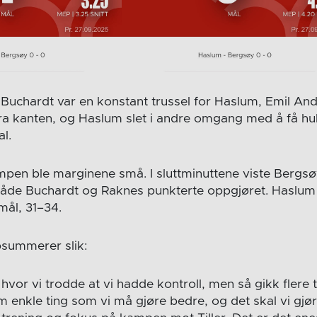
uchardt var en konstant trussel for Haslum, Emil An
fra kanten, og Haslum slet i andre omgang med å få hu
l.
mpen ble marginene små. I sluttminuttene viste Bergsøy
både Buchardt og Raknes punkterte oppgjøret. Haslum må
mål, 31–34.
psummerer slik:
hvor vi trodde at vi hadde kontroll, men så gikk flere t
m enkle ting som vi må gjøre bedre, og det skal vi gjø