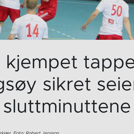
 kjempet tappe
søy sikret seie
sluttminuttene
rkjær, Foto: Robert Jansson