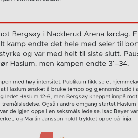
mot Bergsøy i Nadderud Arena lørdag. Et
ilt kamp endte det hele med seier til bo
styrke og var med helt til siste slutt. Pa
favør Haslum, men kampen endte 31–34.
en med høy intensitet. Publikum fikk se et hjemmelag 
g at Haslum ønsket å bruke tempo og gjennombrudd i a
ang ledet Haslum 12-6, men Bergsøy kneppet innpå mo
d tremålsledelse. Også i andre omgang startet Haslum 
 var de igjen oppe i en seksmåls ledelse. Isac Beyer v
erket, og Martin Jansson holdt trykket oppe på linja.