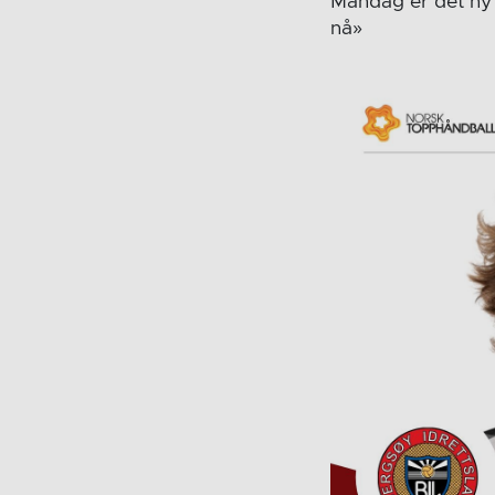
Mandag er det ny 
nå»