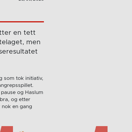
ter en tett
rtelaget, men
useresultatet
som tok initiativ,
ngrepsspillet.
t pause og Haslum
bra, og etter
ar nok en gang