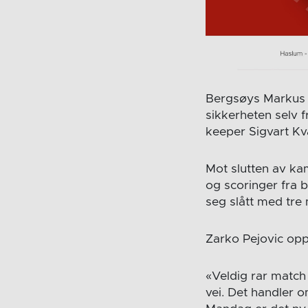
Bergsøys Markus B
sikkerheten selv 
keeper Sigvart Kva
Mot slutten av ka
og scoringer fra 
seg slått med tre 
Zarko Pejovic op
«Veldig rar match 
vei. Det handler o