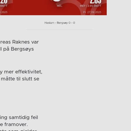
dreas Raknes var
ll på Bergsøys
 mer effektivitet,
tte til slutt se
ing samtidig feil
re framover.