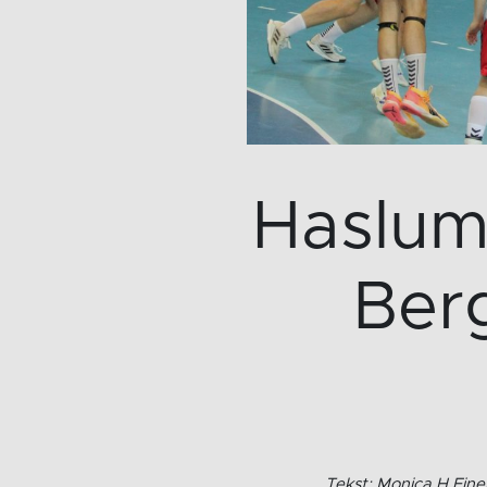
Haslum
Berg
Tekst: Monica H Eine