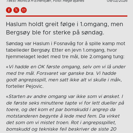
Tekst: Monica H Einerkjær, Foto: Hege Bjanes
09/02/2026
Haslum holdt greit følge i 1.omgang, men
Bergsøy ble for sterke på søndag.
Søndag var Haslum i Fosnavåg for å spille kamp mot
tabelleder Bergsøy. Etter en jevn 1.omgang, hvor
hjemmelaget ledet med tre mål, ble 2.omgang tung:
«
Vi hadde en OK første omgang, selv om vi lå under
med tre mål. Forsvaret var ganske bra. Vi hadde
godt angrepsspill, men satt ikke alt vi skulle i mål
«,
forteller Pejovic.
«
Starten av andre omgang var ikke som vi ønsket. I
de første seks minuttene tapte vi for lett dueller på
toere, og det kom et par bomskudd i angrep da
motstanderen begynte å lede med fem. Da virket
det som om vi mistet troen. Rot i angrepsspillet,
bomskudd og tekniske feil beskriver de siste 20