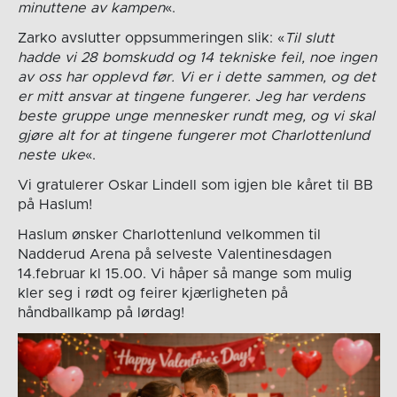
minuttene av kampen
«.
Zarko avslutter oppsummeringen slik: «
Til slutt
hadde vi 28 bomskudd og 14 tekniske feil, noe ingen
av oss har opplevd før. Vi er i dette sammen, og det
er mitt ansvar at tingene fungerer. Jeg har verdens
beste gruppe unge mennesker rundt meg, og vi skal
gjøre alt for at tingene fungerer mot Charlottenlund
neste uke
«.
Vi gratulerer Oskar Lindell som igjen ble kåret til BB
på Haslum!
Haslum ønsker Charlottenlund velkommen til
Nadderud Arena på selveste Valentinesdagen
14.februar kl 15.00. Vi håper så mange som mulig
kler seg i rødt og feirer kjærligheten på
håndballkamp på lørdag!