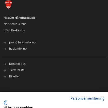
Haslum Håndballklubb
Nadderud Arena
1357, Bekkestua
post@haslumhk.no
haslumhk.no
Kontakt oss
Terminliste
Billetter
Nyhetsarkiv
Personvernerklæring
Personvernerklæring
Ansvarlig redaktør: Tore Solberg
Vi bruker cookies