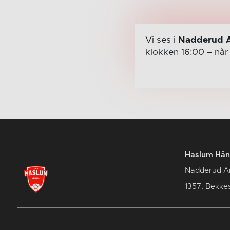
Vi ses i
Nadderud 
klokken 16:00
– nå
Haslum Hån
Nadderud A
1357, Bekke