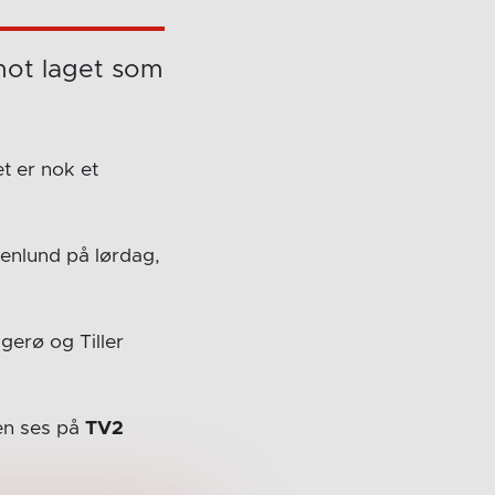
 mot laget som
t er nok et
tenlund på lørdag,
gerø og Tiller
en ses på
TV2