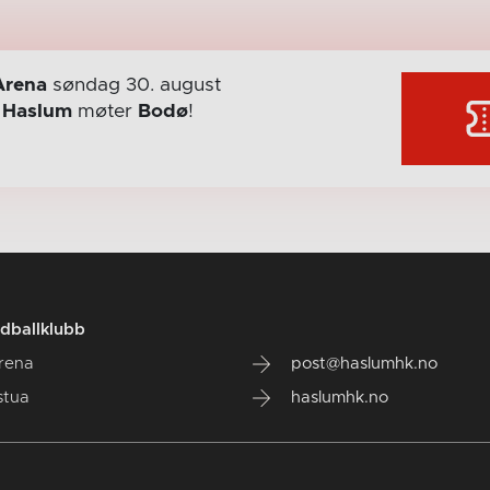
Arena
søndag 30. august
r
Haslum
møter
Bodø
!
dballklubb
rena
post@haslumhk.no
stua
haslumhk.no