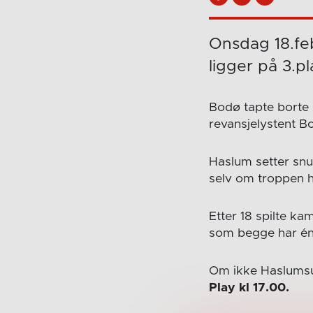
Onsdag 18.feb
ligger på 3.pl
Bodø tapte borte 
revansjelystent 
Haslum setter snu
selv om troppen h
Etter 18 spilte ka
som begge har én
Om ikke Haslumsup
Play kl 17.00.