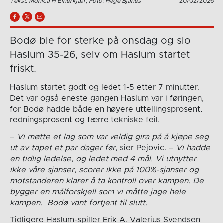
Tekst: Monica H Einerkjær, Foto: Hege Bjanes
20/02/2026
Bodø ble for sterke på onsdag og slo
Haslum 35-26, selv om Haslum startet
friskt.
Haslum startet godt og ledet 1-5 etter 7 minutter.
Det var også eneste gangen Haslum var i føringen,
for Bodø hadde både en høyere uttellingsprosent,
redningsprosent og færre tekniske feil.
–
Vi møtte et lag som var veldig gira på å kjøpe seg
ut av tapet et par dager før
, sier Pejovic. –
Vi hadde
en tidlig ledelse, og ledet med 4 mål. Vi utnytter
ikke våre sjanser, scorer ikke på 100%-sjanser og
motstanderen klarer å ta kontroll over kampen. De
bygger en målforskjell som vi måtte jage hele
kampen. Bodø vant fortjent til slutt.
Tidligere Haslum-spiller Erik A. Valerius Svendsen