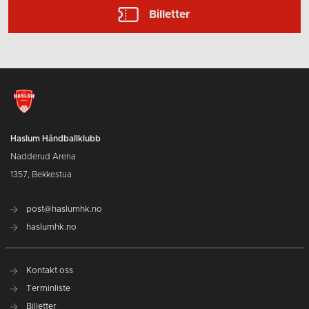
Billetter
Haslum Håndballklubb
Nadderud Arena
1357, Bekkestua
post@haslumhk.no
haslumhk.no
Kontakt oss
Terminliste
Billetter