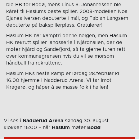
ble BB for Bodø, mens Linus S. Johannessen ble
kåret til Haslums beste spiller. 2008-modellen Noa
Bjanes Iversen debuterte i mål, og Fabian Langsem
debuterte på bakspillerplass. Gratulerer!
Haslum HK har kampfri denne helgen, men Haslum
HK rekrutt spiller landsserie i Njårdhallen, der de
møter Njård og Sandefjord, så ta gjerne turen rett
over kommunegrensen hvis du vil se morsom
håndball fra rekruttene.
Haslum HKs neste kamp er lørdag 28.februar kl
16.00 hjemme i Nadderud Arena. Vi tar imot
Kragerø, og håper å se masse folk i hallen!
Vi ses i
Nadderud Arena
søndag 30. august
klokken 16:00
– når
Haslum
møter
Bodø
!