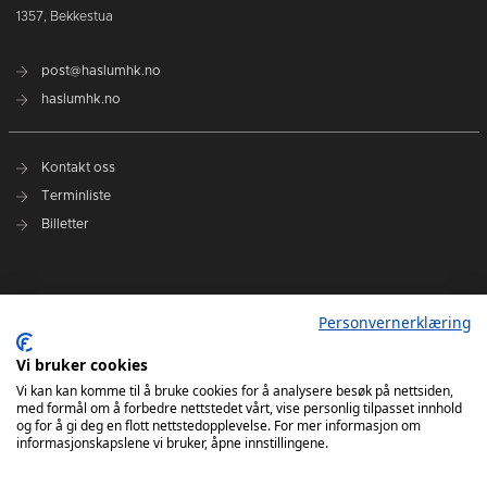
1357, Bekkestua
post@haslumhk.no
haslumhk.no
Kontakt oss
Terminliste
Billetter
Nyhetsarkiv
Personvernerklæring
Personvernerklæring
Vi bruker cookies
Ansvarlig redaktør: Tore Solberg
Vi kan kan komme til å bruke cookies for å analysere besøk på nettsiden,
med formål om å forbedre nettstedet vårt, vise personlig tilpasset innhold
og for å gi deg en flott nettstedopplevelse. For mer informasjon om
informasjonskapslene vi bruker, åpne innstillingene.