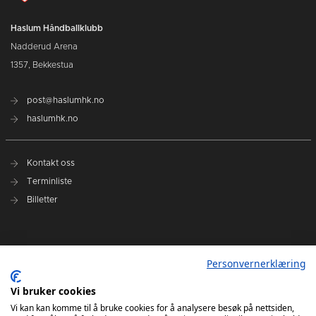
Haslum Håndballklubb
Nadderud Arena
1357, Bekkestua
post@haslumhk.no
haslumhk.no
Kontakt oss
Terminliste
Billetter
Nyhetsarkiv
Personvernerklæring
Personvernerklæring
Vi bruker cookies
Ansvarlig redaktør: Tore Solberg
Vi kan kan komme til å bruke cookies for å analysere besøk på nettsiden,