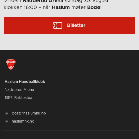
Vi ses i
Nadderud Arena
søndag 30. august
klokken 16:00
– når
Haslum
møter
Bodø
!
Billetter
Haslum Håndballklubb
Nadderud Arena
1357, Bekkestua
post@haslumhk.no
haslumhk.no