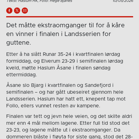
Tekst: Haslum HK, Foto: Hege Bjanes
10/05/2026
Det måtte ekstraomganger til for å kåre
en vinner i finalen i Landsserien for
guttene.
Etter å ha slått Runar 35-24 i kvartfinalen lørdag
formiddag, og Elverum 23-29 i semifinalen lørdag
kveld, møtte Haslum Åsane i finalen søndag
ettermiddag.
Åsane slo Bjarg i kvartfinalen og Sandefjord i
semifinalen – og har gått ubeseiret gjennom hele
Landsserien. Haslum har hatt ett, knepent tap mot
Follo, ellers vunnet resten av kampene.
Finalen var tett og jevn hele veien, og det skilte aldri
mer enn 4 mål mellom lagene. Etter full tid stod det
23-23, og lagene måtte ut i ekstraomganger. Da
dommeren blåste i fløyta for siste gang, stod det 28-