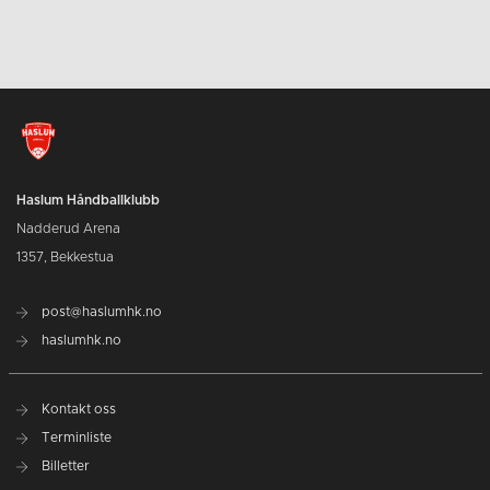
Haslum Håndballklubb
Nadderud Arena
1357, Bekkestua
post@haslumhk.no
haslumhk.no
Kontakt oss
Terminliste
Billetter