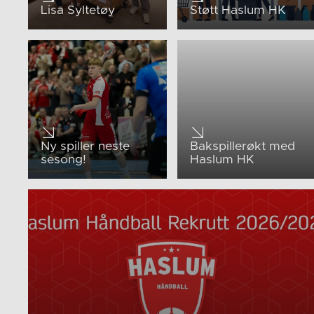
Lisa Syltetøy
Støtt Haslum HK
Ny spiller neste
Bakspillerøkt med
sesong!
Haslum HK