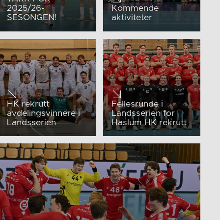
2025/26-
Kommende
SESONGEN!
aktiviteter
HK rekrutt
Fellesrunde i
avdelingsvinnere i
Landsserien for
Landsserien
Haslum HK rekrutt