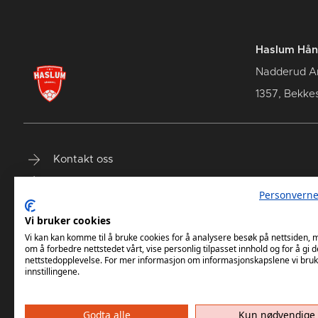
Haslum Hån
Nadderud A
1357, Bekke
Kontakt oss
Terminliste
Personverne
Billetter
Vi bruker cookies
Vi kan kan komme til å bruke cookies for å analysere besøk på nettsiden,
om å forbedre nettstedet vårt, vise personlig tilpasset innhold og for å gi d
nettstedopplevelse. For mer informasjon om informasjonskapslene vi bruk
innstillingene.
Godta alle
Kun nødvendige