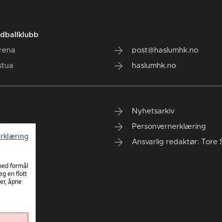
dballklubb
rena
post@haslumhk.no
stua
haslumhk.no
Nyhetsarkiv
Personvernerklæring
rklæring
Ansvarlig redaktør: Tore 
 med formål
eg en flott
er, åpne