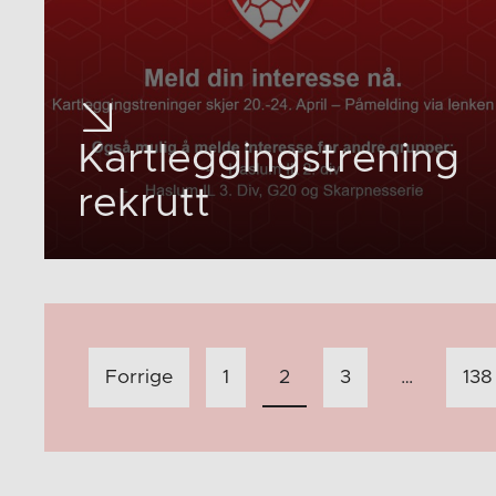
Kartleggingstrening
rekrutt
Innleggnavigasjon
Forrige
1
2
3
…
138